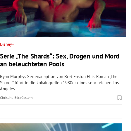
rreich Untermenü
rt Untermenü
schaft Untermenü
Disney+
s Untermenü
Serie „The Shards“: Sex, Drogen und Mord
zeit Untermenü
an beleuchteten Pools
undheit Untermenü
Ryan Murphys Serienadaption von Bret Easton Ellis' Roman „The
Shards“ führt in die kokaingrellen 1980er eines sehr reichen Los
Angeles.
tur Untermenü
Christina Böck
Gestern
nung Untermenü
lität Untermenü