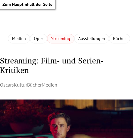
Zum Hauptinhalt der Seite
Medien
Oper
Streaming
Ausstellungen
Bücher
Streaming: Film- und Serien-
Kritiken
Oscars
Kultur
Bücher
Medien
tik Untermenü