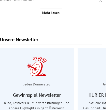
Mehr lesen
Unsere Newsletter
Slide 1 von 6
Jeden Donnerstag
Jede
Gewinnspiel Newsletter
KURIER Le
Kino, Festivals, Kultur-Veranstaltungen und
Aktuelle Info
andere Highlights in ganz Österreich.
Gesundheit - für S