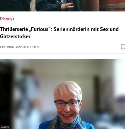
Disney+
Thrillerserie „Furious“: Serienmörderin mit Sex und
Glitzersticker
Christina Böck
30.07.2026