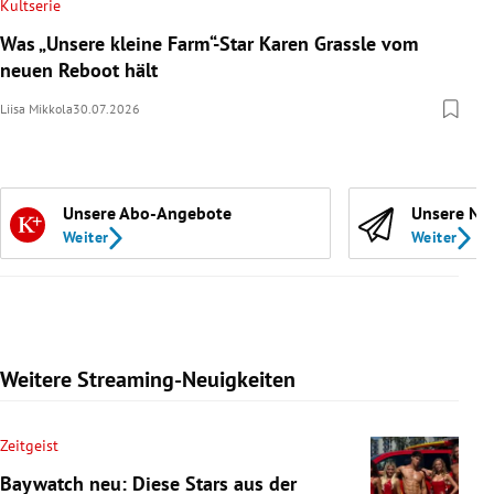
Kultserie
Was „Unsere kleine Farm“-Star Karen Grassle vom
neuen Reboot hält
Liisa Mikkola
30.07.2026
Unsere Abo-Angebote
Unsere Ne
Weiter
Weiter
Weitere Streaming-Neuigkeiten
Zeitgeist
Baywatch neu: Diese Stars aus der