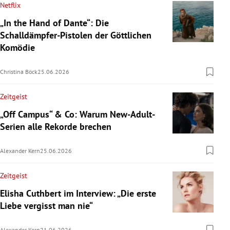
Netflix
„In the Hand of Dante“: Die
Schalldämpfer-Pistolen der Göttlichen
Komödie
Christina Böck
25.06.2026
Zeitgeist
„Off Campus“ & Co: Warum New-Adult-
Serien alle Rekorde brechen
Alexander Kern
25.06.2026
Zeitgeist
Elisha Cuthbert im Interview: „Die erste
Liebe vergisst man nie“
Alexander Kern
21.06.2026