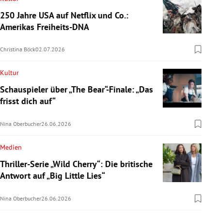
250 Jahre USA auf Netflix und Co.:
Amerikas Freiheits-DNA
Christina Böck
02.07.2026
Kultur
Schauspieler über „The Bear“-Finale: „Das
frisst dich auf“
Nina Oberbucher
26.06.2026
Medien
Thriller-Serie „Wild Cherry“: Die britische
Antwort auf „Big Little Lies“
Nina Oberbucher
26.06.2026