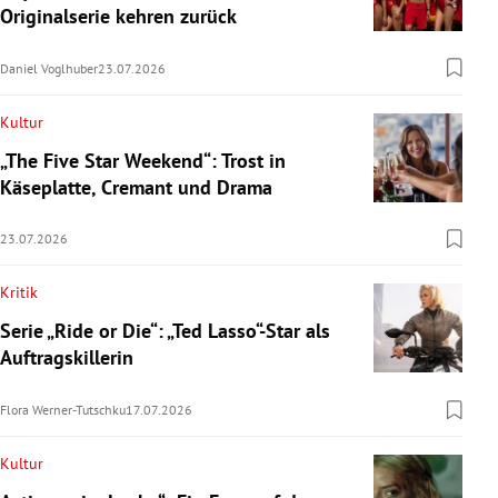
Originalserie kehren zurück
Daniel Voglhuber
23.07.2026
Kultur
„The Five Star Weekend“: Trost in
Käseplatte, Cremant und Drama
23.07.2026
Kritik
Serie „Ride or Die“: „Ted Lasso“-Star als
Auftragskillerin
Flora Werner-Tutschku
17.07.2026
Kultur