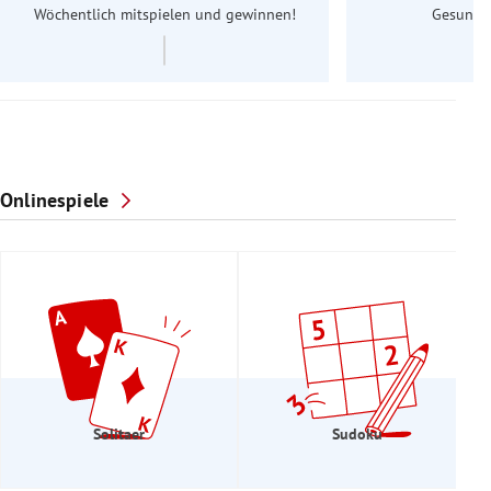
Wöchentlich mitspielen und gewinnen!
Gesundhe
Onlinespiele
Solitaer
Sudoku