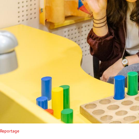
rt Untermenü
schaft Untermenü
s Untermenü
zeit Untermenü
undheit Untermenü
tur Untermenü
nung Untermenü
lität Untermenü
Reportage