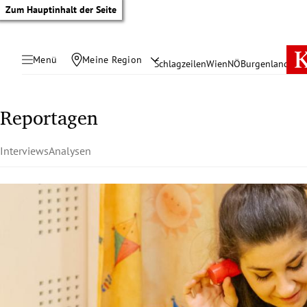
Zum Hauptinhalt der Seite
Menü
Meine Region
Schlagzeilen
Wien
NÖ
Burgenland
Öste
Reportagen
Interviews
Analysen
tik Untermenü
rreich Untermenü