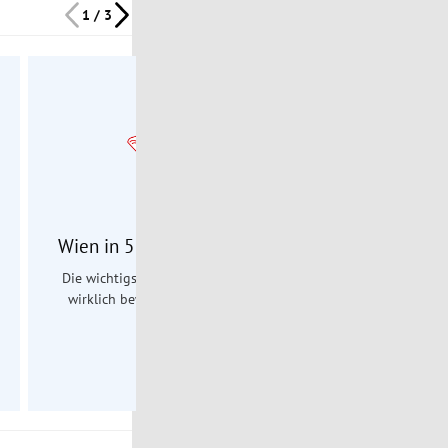
1 / 3
Jeden Freitag
Wien in 5 Minuten Newsletter
Burgenl
Die wichtigsten Themen, die die Stadt
Die wichtigste
wirklich bewegen kuratiert in einem
übersichtlich 
Newsletter.
Chr