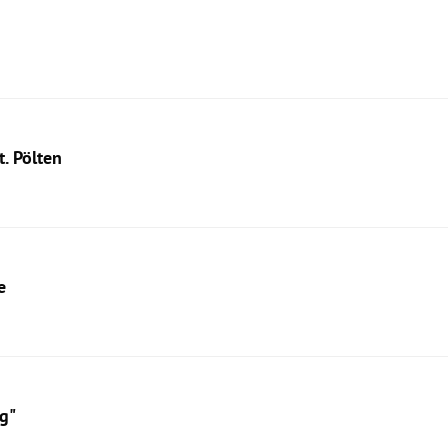
. Pölten
e
g"