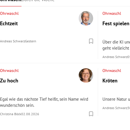
Ohrwaschl
Ohrwaschl
Echtzeit
Fest spielen
Andreas Schwarz
Gestern
Über die KI un
geht vielleicht
Andreas Schwarz
0
Ohrwaschl
Ohrwaschl
Zu hoch
Kröten
Egal wie das nächste Tief heißt, sein Name wird
Unsere Natur 
wunderschön sein.
Andreas Schwarz
3
Christina Böck
02.08.2026