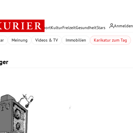
Anmelde
rreich
Politik
Wirtschaft
Sport
Kultur
Freizeit
Gesundheit
Stars
dar
Meinung
Videos & TV
Immobilien
Karikatur zum Tag
ger