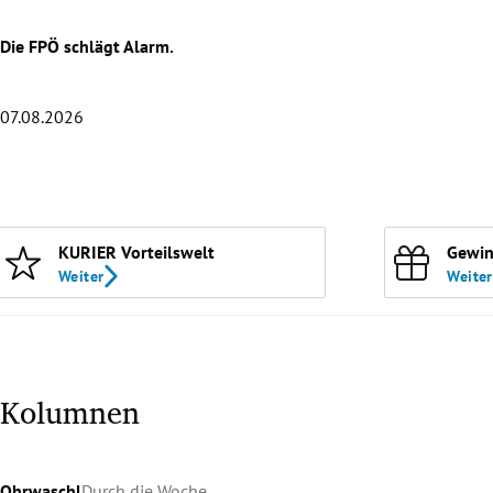
Die FPÖ schlägt Alarm.
07.08.2026
Slide 1 von 20
KURIER Vorteilswelt
Gewin
Weiter
Weiter
Kolumnen
Ohrwaschl
Durch die Woche