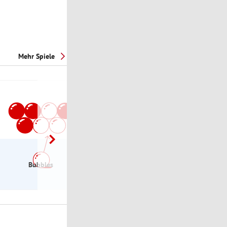
Mehr Spiele
Bubbles
eXchange