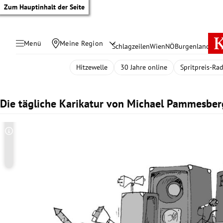
Zum Hauptinhalt der Seite
Menü
Meine Region
Schlagzeilen
Wien
NÖ
Burgenland
Öste
Hitzewelle
30 Jahre online
Spritpreis-Ra
Die tägliche Karikatur von Michael Pammesber
Copyright-Hinweis öffnen/schließen
tik Untermenü
rreich Untermenü