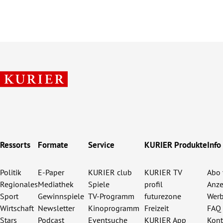
Ressorts
Formate
Service
KURIER Produkte
Info
Politik
E-Paper
KURIER club
KURIER TV
Abo 
Regionales
Mediathek
Spiele
profil
Anze
Sport
Gewinnspiele
TV-Programm
futurezone
Werb
Wirtschaft
Newsletter
Kinoprogramm
Freizeit
FAQ
Stars
Podcast
Eventsuche
KURIER App
Kont