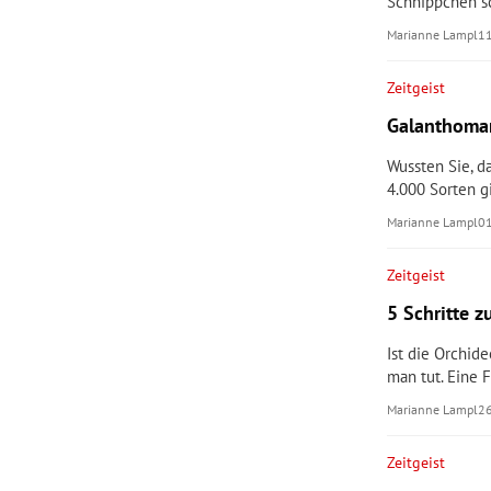
Schnippchen s
Marianne Lampl
1
Zeitgeist
Galanthoman
Wussten Sie, 
4.000 Sorten g
Marianne Lampl
0
Zeitgeist
5 Schritte z
Ist die Orchid
man tut. Eine F
Marianne Lampl
2
Zeitgeist