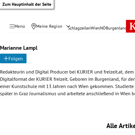
Zum Hauptinhalt der Seite
Menü
Meine Region
Schlagzeilen
Wien
NÖ
Burgenland
Öste
Marianne Lampl
Folgen
Redakteurin und Digital Producer bei KURIER und freizeit.at, dem
ORF, bei Heute und PULS24.at, unter anderem als Ressortleiterin für
Digitalformat der KURIER freizeit. Geboren im Burgenland, für den Besuch
Szene, Lifestyle, Entertainment und Kultur. Seit 2024 bei KURIER und
einer Kunstschule mit 13 Jahren nach Wien gekommen. Studierte
später in Graz Journalismus und arbeitete anschließend in Wien 
tik Untermenü
Alle Arti
rreich Untermenü