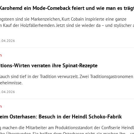
arohemd ein Mode-Comeback feiert und wie man es träg
ngsteen sind sie Markenzeichen, Kurt Cobain inspirierte eine ganze
 Kauf der Holzfällerhemden. Jetzt sind sie wieder da – und stylischer 
5.04.2026
n
itions-Wirten verraten ihre Spinat-Rezepte
lauch sind tief in der Tradition verwurzelt. Zwei Traditionsgastronomen
Geheimnisse.
2.04.2026
n
eim Osterhasen: Besuch in der Heindl Schoko-Fabrik
g machen die Mitarbeiter am Produktionsstandort der Confiserie Heind
he Überstunden. Sie helfen dem Osterhasen nicht, sie machen ihn – u