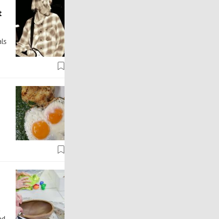
t
als
l
nd