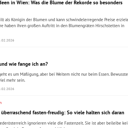
deen in Wien: Was die Blume der Rekorde so besonders
ilt als Königin der Blumen und kann schwindelerregende Preise erziel
e haben ihren großen Auftritt in den Blumengräten Hirschstetten in
5.02.2026
und wie fange ich an?
 geht es um Mäßigung, aber bei Weitem nicht nur beim Essen. Bewusste
iel mehr sein.
8.02.2026
n
 überraschend fasten-freudig: So viele halten sich daran
derösterreich ignorieren viele die Fastenzeit. Sie ist aber beileibe ke