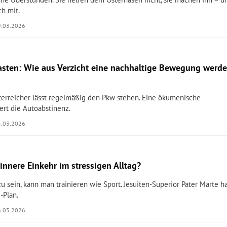
ch mit.
9.03.2026
asten: Wie aus Verzicht eine nachhaltige Bewegung werd
sterreicher lässt regelmäßig den Pkw stehen. Eine ökumenische
ert die Autoabstinenz.
5.03.2026
innere Einkehr im stressigen Alltag?
zu sein, kann man trainieren wie Sport. Jesuiten-Superior Pater Marte h
-Plan.
6.03.2026