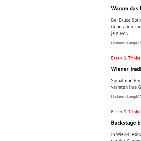
Warum das K
Bei Bruce Spri
Generation zum
je zuvor.
Marianne Lampl
1
Essen & Trinke
Wiener Trad
Spinat und Bär
verraten ihre 
Marianne Lampl
0
Essen & Trinke
Backstage b
In Wien-Liesin
vor der Karwoc