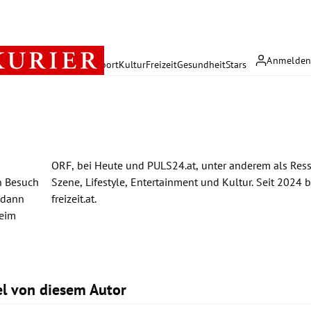
Anmelde
rreich
Politik
Wirtschaft
Sport
Kultur
Freizeit
Gesundheit
Stars
 dann
freizeit.at.
beim
kel von diesem Autor