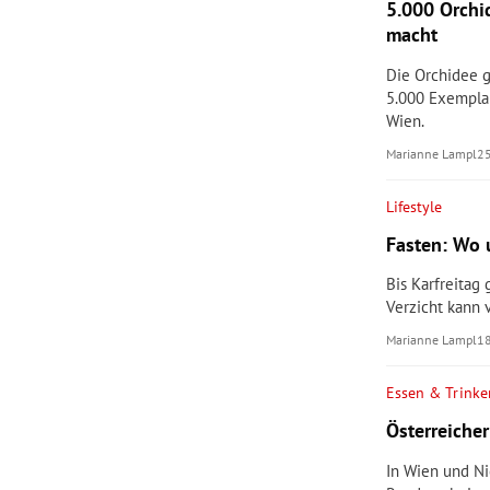
5.000 Orchi
macht
Die Orchidee g
5.000 Exemplar
Wien.
Marianne Lampl
2
Lifestyle
Fasten: Wo 
Bis Karfreitag
Verzicht kann v
Marianne Lampl
1
Essen & Trinke
Österreicher
In Wien und Nie