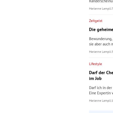
Randerscheinun
Marianne Lampl
1
Zeitgeist
Die geheime
Bewunderung, 
sie aber auch 
Marianne Lampl
1
Lifestyle
Darf der Ch
im Job
Darf ich in de
Eine Expertin 
Marianne Lampl
1