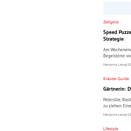
rt Untermenü
Zeitgeist
schaft Untermenü
Speed Puzze
Strategie
s Untermenü
Am Wochenende
zeit Untermenü
Begeisterte von
Marianne Lampl
3
undheit Untermenü
Kräuter-Guide
tur Untermenü
Gärtnerin: 
nung Untermenü
Petersilie, Ba
zu ziehen. Ein
lität Untermenü
Marianne Lampl
1
Lifestyle