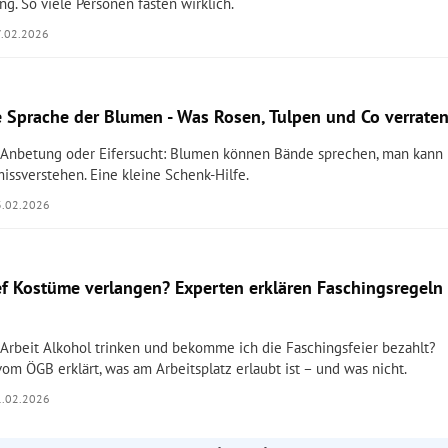
g. So viele Personen fasten wirklich.
7.02.2026
 Sprache der Blumen - Was Rosen, Tulpen und Co verrate
Anbetung oder Eifersucht: Blumen können Bände sprechen, man kann
missverstehen. Eine kleine Schenk-Hilfe.
3.02.2026
ef Kostüme verlangen? Experten erklären Faschingsregeln
r Arbeit Alkohol trinken und bekomme ich die Faschingsfeier bezahlt?
vom ÖGB erklärt, was am Arbeitsplatz erlaubt ist – und was nicht.
1.02.2026