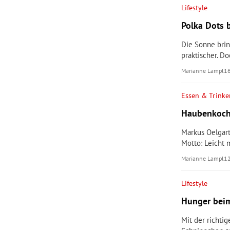
Lifestyle
Polka Dots 
Die Sonne brin
praktischer. D
Marianne Lampl
1
Essen & Trinke
Haubenkoch 
Markus Oelgar
Motto: Leicht m
Marianne Lampl
1
Lifestyle
Hunger beim
Mit der richt