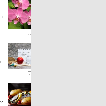
en.
r
ine