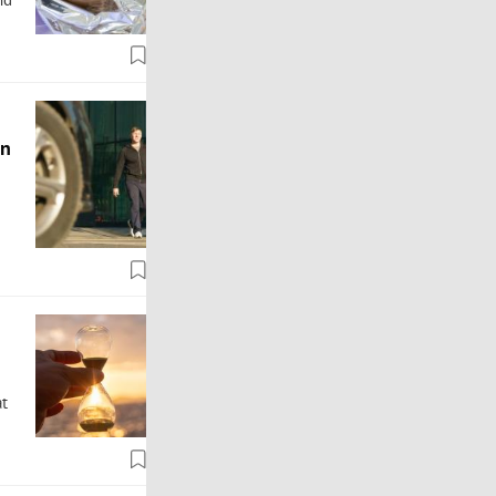
en
at