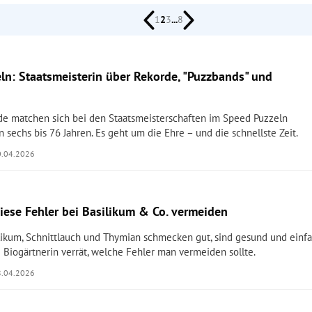
1
2
3
...
8
ln: Staatsmeisterin über Rekorde, "Puzzbands" und
 matchen sich bei den Staatsmeisterschaften im Speed Puzzeln
 sechs bis 76 Jahren. Es geht um die Ehre – und die schnellste Zeit.
0.04.2026
Diese Fehler bei Basilikum & Co. vermeiden
silikum, Schnittlauch und Thymian schmecken gut, sind gesund und einf
e Biogärtnerin verrät, welche Fehler man vermeiden sollte.
8.04.2026