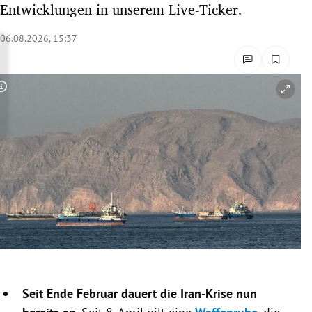
Entwicklungen in unserem Live-Ticker.
rreich Untermenü
06.08.2026, 15:37
rt Untermenü
schaft Untermenü
Copyright-Hinweis öffnen/schließen
s Untermenü
zeit Untermenü
undheit Untermenü
tur Untermenü
nung Untermenü
lität Untermenü
Seit Ende Februar dauert die Iran-Krise nun