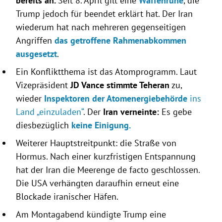
bereits an.
Seit 8. April gilt eine
Waffenruhe
, die
Trump jedoch für beendet erklärt hat. Der Iran
wiederum hat nach mehreren gegenseitigen
Angriffen
das getroffene Rahmenabkommen
ausgesetzt
.
Ein Konfliktthema ist das Atomprogramm. Laut
Vizepräsident
JD Vance stimmte Teheran
zu,
wieder
Inspektoren der Atomenergiebehörde
ins
Land „einzuladen“
. Der
Iran verneinte:
Es gebe
diesbezüglich
keine Einigung.
Weiterer Hauptstreitpunkt: die Straße von
Hormus. Nach einer kurzfristigen Entspannung
hat der Iran die Meerenge de facto geschlossen.
Die USA verhängten daraufhin erneut eine
Blockade iranischer Häfen.
Am Montagabend kündigte Trump eine