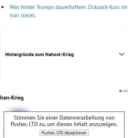
Was hinter Trumps dauerhaftem Zickzack-Kurs im
Iran steckt
.
Hintergründe zum Nahost-Krieg
Wollten die Iraner Trumps Luxus-Jumbo
LIVE
Iran-Krieg
abschießen?
Drei Szenarien, wie es im Krieg gegen den Iran
weiter gehen könnte
Stimmen Sie einer Datenverarbeitung von
Enttäuscht von den USA: Der Golf sucht neue
Pusher, LTD
zu, um diesen Inhalt anzuzeigen.
Partner
Pusher, LTD
Akzeptieren
Die Straße von Hormus wird zur Goldgrube für