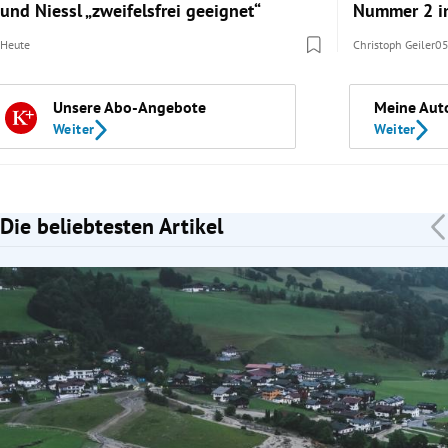
und Niessl „zweifelsfrei geeignet“
Nummer 2 i
Heute
Christoph Geiler
05
Unsere Abo-Angebote
Meine Aut
Weiter
Weiter
Die beliebtesten Artikel
Slide 1 von 7