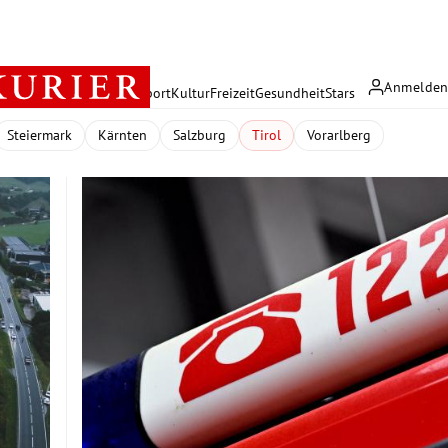
Anmelde
rreich
Politik
Wirtschaft
Sport
Kultur
Freizeit
Gesundheit
Stars
Steiermark
Kärnten
Salzburg
Tirol
Vorarlberg