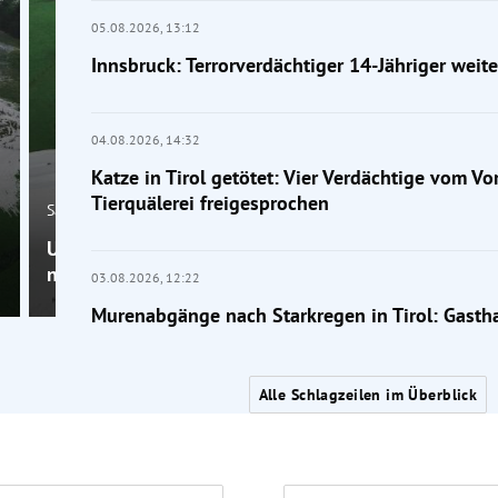
05.08.2026,
13:12
Innsbruck: Terrorverdächtiger 14-Jähriger weite
04.08.2026,
14:32
Katze in Tirol getötet: Vier Verdächtige vom Vo
Tierquälerei freigesprochen
Salzburg
Unwetter in Salzburg und Tirol: Straßen im Zillertal
nach Muren gesperrt
03.08.2026,
12:22
Murenabgänge nach Starkregen in Tirol: Gasth
Alle Schlagzeilen im Überblick