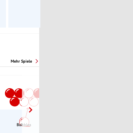
Österreich.
Mehr Spiele
Bubbles
eXchange