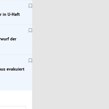
r in U-Haft
rwurf der
Klimakrise
Geophysiker: „Das wird die stärkste Hitzewelle, d
je hatten“
aus evakuiert