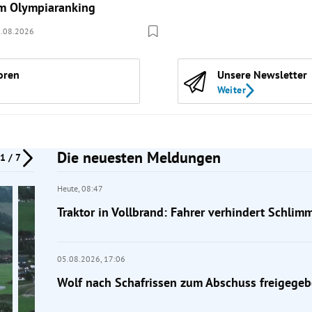
m Olympiaranking
.08.2026
oren
Unsere Newsletter
Weiter
Die neuesten Meldungen
1 / 7
Heute,
08:47
Traktor in Vollbrand: Fahrer verhindert Schlim
05.08.2026,
17:06
Wolf nach Schafrissen zum Abschuss freigege