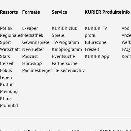
Ressorts
Formate
Service
KURIER Produkte
Info
Politik
E-Paper
KURIER club
KURIER TV
Abo 
Regionales
Mediathek
Spiele
profil
Anze
Sport
Gewinnspiele
TV-Programm
futurezone
Werb
Wirtschaft
Newsletter
Kinoprogramm
Freizeit
FAQ
Stars
Podcast
Eventsuche
KURIER App
Kont
freizeit
Horoskop
Partnersuche
Fokus
Pammesberger
Titelseitenarchiv
Leben
Kultur
Meinung
Klima
Mobilität