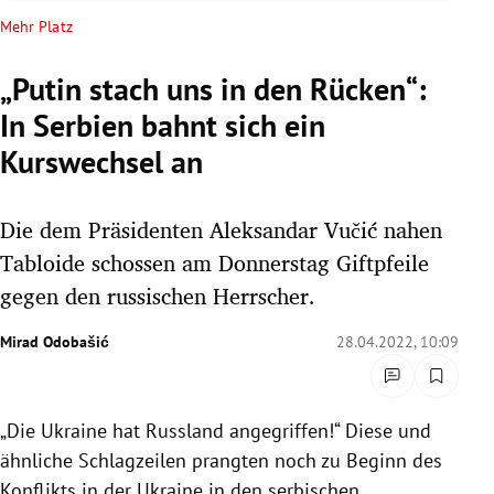
rreich Untermenü
Mehr Platz
rt Untermenü
„Putin stach uns in den Rücken“:
In Serbien bahnt sich ein
schaft Untermenü
Kurswechsel an
s Untermenü
Die dem Präsidenten Aleksandar Vučić nahen
zeit Untermenü
Tabloide schossen am Donnerstag Giftpfeile
undheit Untermenü
gegen den russischen Herrscher.
tur Untermenü
Mirad Odobašić
28.04.2022, 10:09
nung Untermenü
„Die Ukraine hat Russland angegriffen!“ Diese und
lität Untermenü
ähnliche Schlagzeilen prangten noch zu Beginn des
Konflikts in der Ukraine in den serbischen