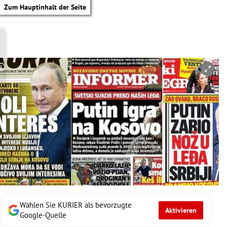
Zum Hauptinhalt der Seite
Copyright-Hinweis öffnen/schließen
Wählen Sie KURIER als bevorzugte
Aktivieren
tik Untermenü
Google-Quelle