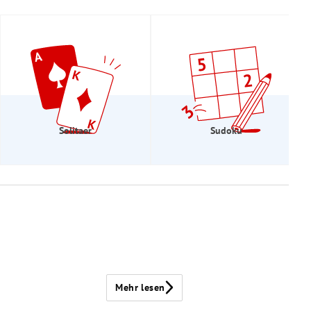
Solitaer
Sudoku
Mehr lesen