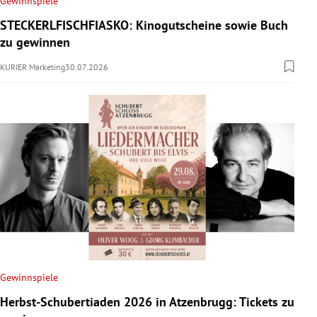
Gewinnspiele
rreich Untermenü
STECKERLFISCHFIASKO: Kinogutscheine sowie Buch
zu gewinnen
rt Untermenü
KURIER Marketing
30.07.2026
schaft Untermenü
s Untermenü
zeit Untermenü
undheit Untermenü
tur Untermenü
nung Untermenü
Gewinnspiele
lität Untermenü
Herbst-Schubertiaden 2026 in Atzenbrugg: Tickets zu