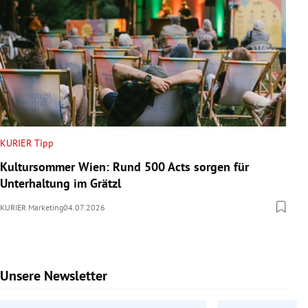
KURIER Tipp
Kultursommer Wien: Rund 500 Acts sorgen für
Unterhaltung im Grätzl
KURIER Marketing
04.07.2026
Unsere Newsletter
Slide 1 von 6