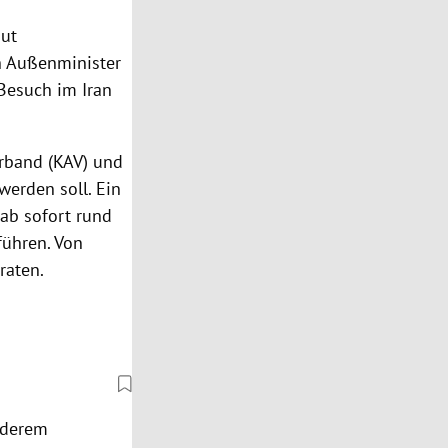
aut
h Außenminister
m Besuch im
Iran
rband (
KAV
) und
erden soll. Ein
 ab sofort rund
führen. Von
raten.
nderem