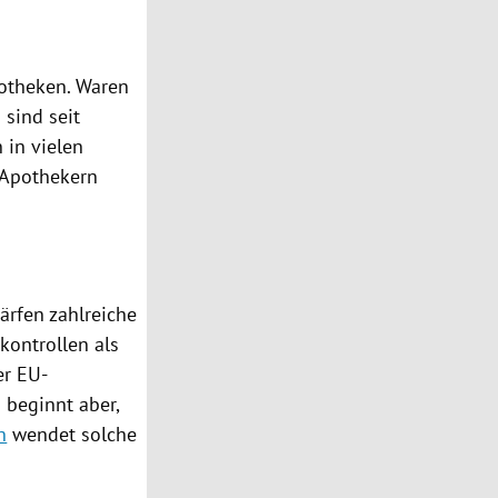
otheken
. Waren
 sind seit
 in vielen
 Apothekern
ärfen zahlreiche
kontrollen
als
er
EU-
d
beginnt aber,
h
wendet solche