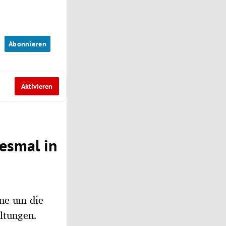
n
Abonnieren
Aktivieren
iesmal in
äne um die
ltungen.