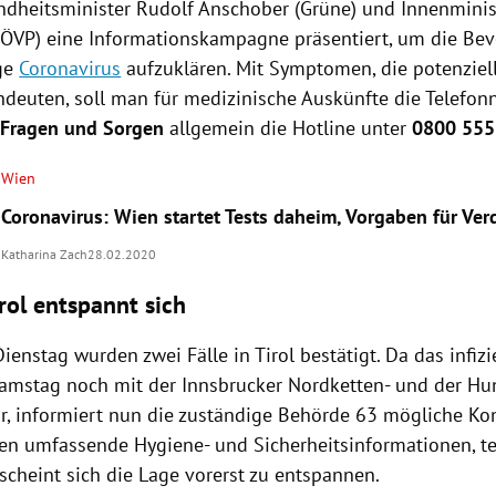
ndheitsminister
Rudolf Anschober
(
Grüne
) und Innenmini
(
ÖVP
) eine Informationskampagne präsentiert, um die Be
ige
Coronavirus
aufzuklären. Mit Symptomen, die potenziell
ndeuten, soll man für medizinische Auskünfte die Telef
t
Fragen und Sorgen
allgemein die Hotline unter
0800 555
Wien
Coronavirus: Wien startet Tests daheim, Vorgaben für Ver
Katharina Zach
28.02.2020
rol entspannt sich
Dienstag wurden zwei Fälle in
Tirol
bestätigt. Da das infizi
mstag noch mit der Innsbrucker Nordketten- und der H
r, informiert nun die zuständige Behörde 63 mögliche Ko
ten umfassende Hygiene- und Sicherheitsinformationen, te
scheint sich die Lage vorerst zu entspannen.