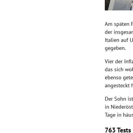
Am späten F
der insgesa
Italien
auf U
gegeben.
Vier der Inf
das sich woh
ebenso getes
angesteckt 
Der Sohn is
in
Niederöst
Tage in häu
763 Tests