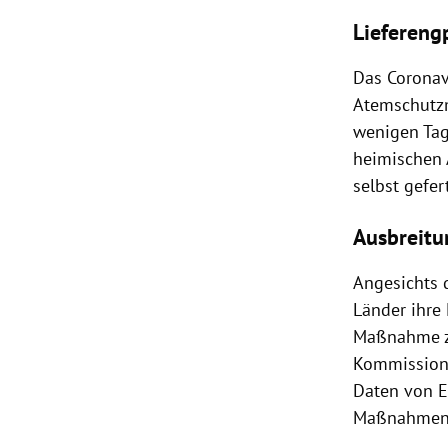
Liefereng
Das
Coronav
Atemschutzma
wenigen Tag
heimischen
selbst gefer
Ausbreitu
Angesichts 
Länder ihre
Maßnahme 
Kommissio
Daten von E
Maßnahmen v