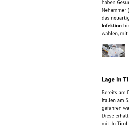
haben Gesu
Nehammer
das neuart
Infektion
hi
wählen, mi
Lage in Ti
Bereits am 
Italien
am Sa
gefahren wa
Diese erhal
mit. In
Tirol