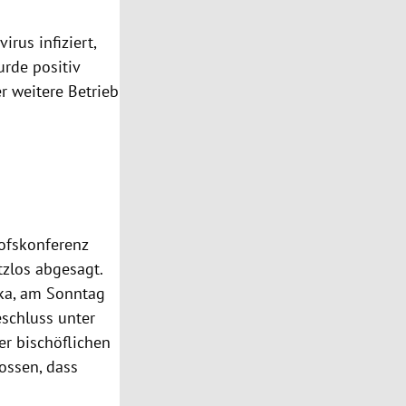
rus infiziert,
urde positiv
er weitere Betrieb
hofskonferenz
tzlos abgesagt.
pka, am Sonntag
eschluss unter
er bischöflichen
ossen, dass