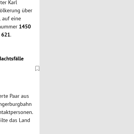
ster
Karl
völkerung über
 auf eine
onnummer
1450
 621
.
dachtsfälle
erte Paar aus
ungerburgbahn
ntaktpersonen.
ilte das Land