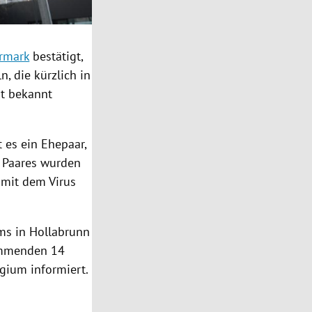
ermark
bestätigt,
n, die kürzlich in
ht bekannt
 es ein Ehepaar,
es Paares wurden
t mit dem
Virus
ums in
Hollabrunn
kommenden 14
gium informiert.