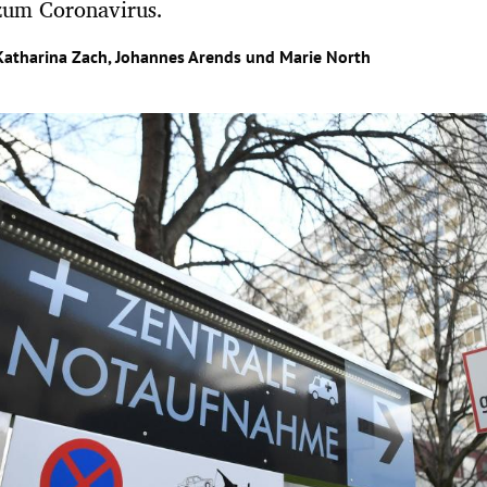
zum Coronavirus.
Katharina Zach
,
Johannes Arends
und
Marie North
Hinweis öffnen/schließen