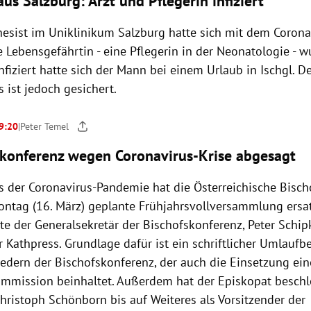
us Salzburg: Arzt und Pflegerin infiziert
esist im Uniklinikum Salzburg hatte sich mit dem Coronavi
 Lebensgefährtin - eine Pflegerin in der Neonatologie - w
Infiziert hatte sich der Mann bei einem Urlaub in Ischgl. D
s ist jedoch gesichert.
 9:20
|
Peter Temel
skonferenz wegen Coronavirus-Krise abgesagt
s der Coronavirus-Pandemie hat die Österreichische Bisc
Montag (16. März) geplante Frühjahrsvollversammlung ersa
rte der Generalsekretär der Bischofskonferenz, Peter Schi
 Kathpress. Grundlage dafür ist ein schriftlicher Umlaufb
iedern der Bischofskonferenz, der auch die Einsetzung ein
mmission beinhaltet. Außerdem hat der Episkopat beschl
hristoph Schönborn bis auf Weiteres als Vorsitzender der