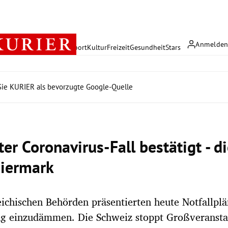
Anmelde
rreich
Politik
Wirtschaft
Sport
Kultur
Freizeit
Gesundheit
Stars
ie KURIER als bevorzugte Google-Quelle
n
er Coronavirus-Fall bestätigt - d
eiermark
eichischen Behörden präsentierten heute Notfallpl
ng einzudämmen. Die Schweiz stoppt Großveransta