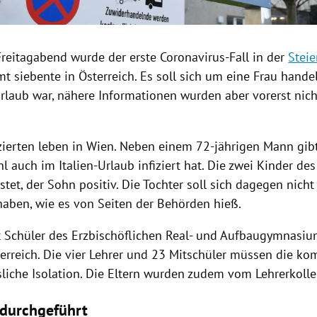
reitagabend wurde der erste Coronavirus-Fall in der
Stei
mt siebente in
Österreich
. Es soll sich um eine Frau handel
rlaub war, nähere Informationen wurden aber vorerst nic
izierten leben in
Wien
.
Neben einem 72-jährigen Mann gibt
l auch im Italien-Urlaub infiziert hat. Die zwei Kinder d
tet, der Sohn positiv. Die Tochter soll sich dagegen nich
haben, wie es von Seiten der Behörden hieß.
t Schüler des Erzbischöflichen Real- und Aufbaugymnasi
erreich
. Die vier Lehrer und 23 Mitschüler müssen die 
sliche Isolation. Die Eltern wurden zudem vom Lehrerkolle
 durchgeführt