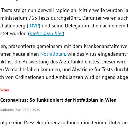
 Tests steigt nun derweil rapide an. Mittlerweile wurden l
sministerium
763 Tests durchgeführt. Darunter waren auc
challenberg
(
ÖVP
) und seine Delegation, die nach eine
estet wurden (
mehr dazu hier
).
ien
, präsentierte gemeinsam mit dem Krankenanstaltenve
mmer
, heute einen
Notfallplan
, wie das
Virus
eingedämmt w
nkt ist die Ausweitung des Ärztefunkdienstes. Dieser wird
zu Verdachtsfällen kommen, und Abstriche für Tests durch
h von Ordinationen und Ambulanzen wird dringend abge
Wien
Coronavirus: So funktioniert der Notfallplan in Wien
Katharina Zach
28.02.2020
olgte eine Pressekonferenz in
Innenministerium
. Unter a