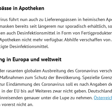
pässe in Apotheken
irus
führt nun auch zu Lieferengpässen in heimischen
Ap
sken bereits seit längerem nur sporadisch erhältlich, so
en auch Desinfektionsmittel in Form von Fertigprodukten
Apotheken
nicht mehr verfügbar. Abhilfe verschaffen von
tigte Desinfektionsmittel.
ng in Europa und weltweit
der rasanten globalen
Ausbreitung
des
Coronavirus
versch
 Maßnahmen zum Schutz der Bevölkerung. Spezielle
Grenz
zur Eindämmung des
Coronavirus
soll es nach Angaben d
n
in der
EU
bis auf Weiteres zwar nicht geben.
Deutschlan
inreisenden genauer unter die Lupe zu nehmen.
Österreic
orerst nicht an.