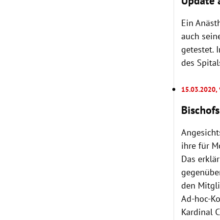
Update a
Ein Anästh
auch seine
getestet. 
des Spital
15.03.2020,
Bischof
Angesicht
ihre für 
Das erklä
gegenüber
den Mitgl
Ad-hoc-Ko
Kardinal C