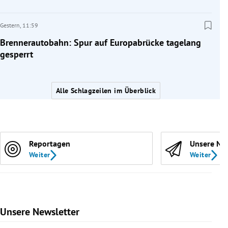
Gestern,
11:59
Brennerautobahn: Spur auf Europabrücke tagelang
gesperrt
Alle Schlagzeilen im Überblick
Reportagen
Unsere Ne
Weiter
Weiter
Unsere Newsletter
Slide 1 von 9