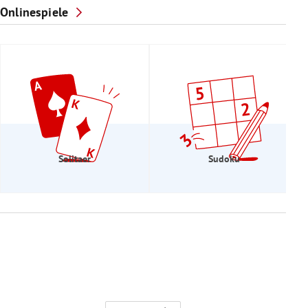
Onlinespiele
Solitaer
Sudoku