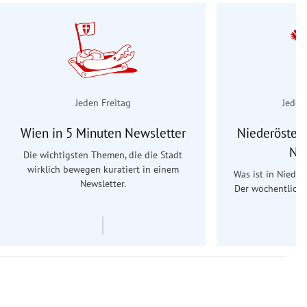
Jeden Freitag
Jeden
Wien in 5 Minuten Newsletter
Niederösterr
Ne
Die wichtigsten Themen, die die Stadt
wirklich bewegen kuratiert in einem
Was ist in Nieder
Newsletter.
Der wöchentliche
Re