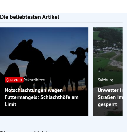
Die beliebtesten Artikel
Slide 1 von 7
Rekordhitze
Salzburg
Notschlachtungen wegen
Unwetter in Sa
Futtermangels: Schlachthöfe am
Straßen im Zil
Limit
gesperrt