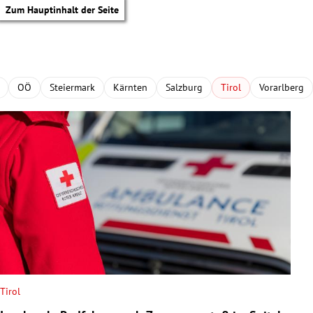
Zum Hauptinhalt der Seite
OÖ
Steiermark
Kärnten
Salzburg
Tirol
Vorarlberg
Tirol
tik Untermenü