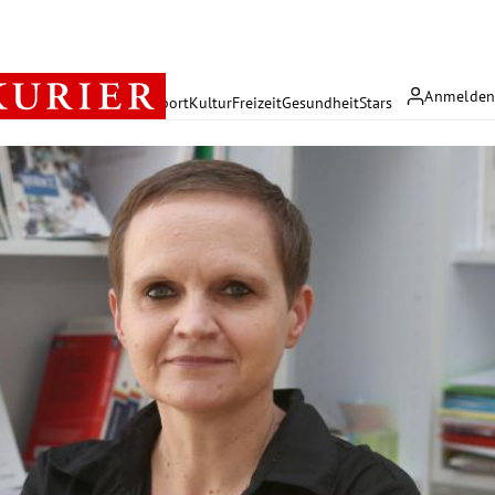
Anmelde
rreich
Politik
Wirtschaft
Sport
Kultur
Freizeit
Gesundheit
Stars