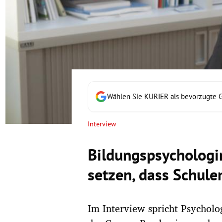
rt Untermenü
schaft Untermenü
s Untermenü
zeit Untermenü
Wählen Sie KURIER als bevorzugte 
undheit Untermenü
Interview
tur Untermenü
Bildungspsychologin
nung Untermenü
setzen, dass Schule
lität Untermenü
Im Interview spricht Psychol