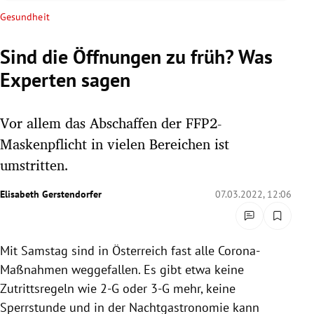
rreich Untermenü
Gesundheit
rt Untermenü
Sind die Öffnungen zu früh? Was
Experten sagen
schaft Untermenü
s Untermenü
Vor allem das Abschaffen der FFP2-
Maskenpflicht in vielen Bereichen ist
zeit Untermenü
umstritten.
undheit Untermenü
Elisabeth Gerstendorfer
07.03.2022, 12:06
tur Untermenü
Mit Samstag sind in Österreich fast alle Corona-
nung Untermenü
Maßnahmen weggefallen. Es gibt etwa keine
lität Untermenü
Zutrittsregeln wie 2-G oder 3-G mehr, keine
Sperrstunde und in der Nachtgastronomie kann