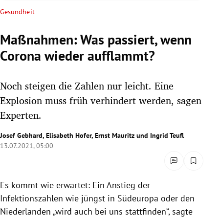
rreich Untermenü
Gesundheit
rt Untermenü
Maßnahmen: Was passiert, wenn
Corona wieder aufflammt?
schaft Untermenü
s Untermenü
Noch steigen die Zahlen nur leicht. Eine
Explosion muss früh verhindert werden, sagen
zeit Untermenü
Experten.
undheit Untermenü
Josef Gebhard
,
Elisabeth Hofer
,
Ernst Mauritz
und
Ingrid Teufl
13.07.2021, 05:00
tur Untermenü
nung Untermenü
Es kommt wie erwartet: Ein Anstieg der
Infektionszahlen wie jüngst in Südeuropa oder den
lität Untermenü
Niederlanden „wird auch bei uns stattfinden“, sagte