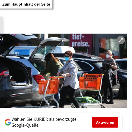
Zum Hauptinhalt der Seite
Copyright-Hinweis öffnen/schließen
Wählen Sie KURIER als bevorzugte
Aktivieren
tik Untermenü
Google-Quelle