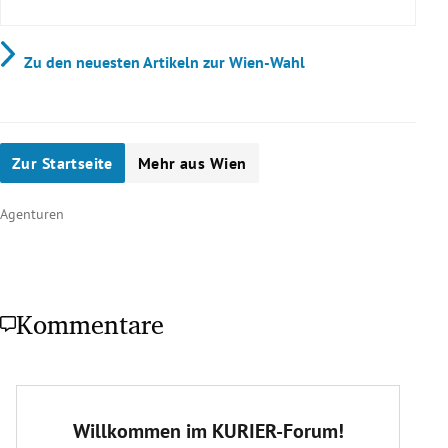
Wie oft findet die Wien-Wahl statt?
Zu den neuesten Artikeln zur Wien-Wahl
2025
wurden die Wahlen vorverlegt
Was genau wird bei den Wahlen in Wien
Zur Startseite
Mehr aus Wien
gewählt?
Agenturen
Kommentare
Wann war die letzte Wien-Wahl?
Landtags- und Gemeinderatswahlen in
Wien haben am 11. Oktober 2020