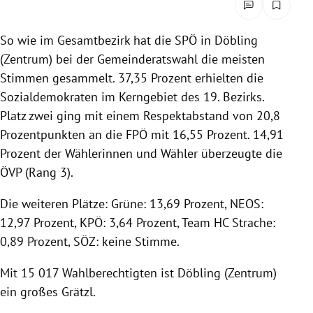
rreich Untermenü
So wie im Gesamtbezirk hat die SPÖ in Döbling
rt Untermenü
(Zentrum) bei der Gemeinderatswahl die meisten
Stimmen gesammelt. 37,35 Prozent erhielten die
schaft Untermenü
Sozialdemokraten im Kerngebiet des 19. Bezirks.
Platz zwei ging mit einem Respektabstand von 20,8
s Untermenü
Prozentpunkten an die FPÖ mit 16,55 Prozent. 14,91
zeit Untermenü
Prozent der Wählerinnen und Wähler überzeugte die
ÖVP (Rang 3).
undheit Untermenü
Die weiteren Plätze: Grüne: 13,69 Prozent, NEOS:
tur Untermenü
12,97 Prozent, KPÖ: 3,64 Prozent, Team HC Strache:
0,89 Prozent, SÖZ: keine Stimme.
nung Untermenü
Mit 15 017 Wahlberechtigten ist Döbling (Zentrum)
lität Untermenü
ein großes Grätzl.