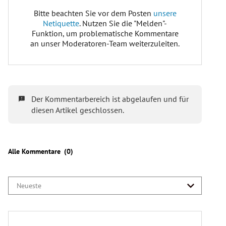
Wer ist wahlberechtigt bei der Wien-Wahl?
Bezirksvertretungswahlen
Gemeinderatswahl
In diesem Artikel
erfahren Sie, wie hoch der Anteil der vom
Wahlrecht ausgeschlossenen WienerInnen ist.
Welche Parteien treten bei der Wien-Wahl 2025
an?
SPÖ
Neos
ÖVP
FPÖ
Grüne
KPÖ / Links