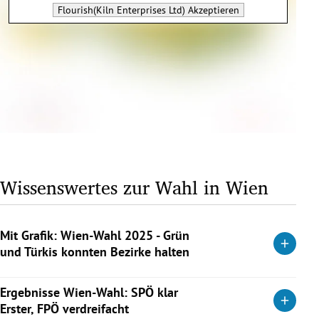
Flourish(Kiln Enterprises Ltd)
Akzeptieren
Wissenswertes zur Wahl in Wien
Mit Grafik: Wien-Wahl 2025 - Grün
und Türkis konnten Bezirke halten
ÖVP bleibt Nummer eins in der City, Döbling und Hietzing –
Ergebnisse Wien-Wahl: SPÖ klar
die Grünen in ihren Hochburgen Neubau, Josefstadt und
Erster, FPÖ verdreifacht
Währing. Blau scheitert in Simmering am Comeback