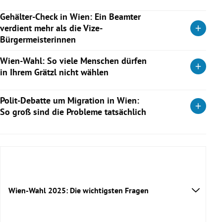
Das Endergebnis liegt vor: Die Bürgermeisterpartei verliert
Gehälter-Check in Wien: Ein Beamter
Weiterlesen
wenig - die FPÖ legt stark zu und jubelt. Das Match zwischen
verdient mehr als die Vize-
Neos und ÖVP um Platz 4 ist offen.
Bürgermeisterinnen
Vom großen Landeshauptmann bis zum kleinen Bezirksrat –
Weiterlesen
Wien-Wahl: So viele Menschen dürfen
wie viel Wiener Politiker bezahlt bekommen. Und warum ein
in Ihrem Grätzl nicht wählen
Beamter die Vize-Bürgermeisterinnen aussticht.
Vom Afrikanerviertel bis Zwischenbrücken: Wie viele
Polit-Debatte um Migration in Wien:
Weiterlesen
Wienerinnen und Wiener am kommenden Sonntag ohne
So groß sind die Probleme tatsächlich
Stimmrecht sind.
Bildung bis Kriminalität: Das Migrationsthema bestimmt den
Weiterlesen
Wahlkampf in der Bundeshauptstadt. Gerade ÖVP und FPÖ
üben regelmäßig Kritik. Aber wie sieht es in Wiens Bezirken
tatsächlich aus?
Weiterlesen
Wien-Wahl 2025: Die wichtigsten Fragen