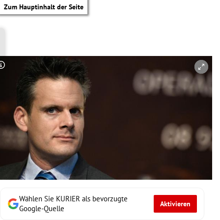
Zum Hauptinhalt der Seite
Copyright-Hinweis öffnen/schließen
Wählen Sie KURIER als bevorzugte
Aktivieren
tik Untermenü
Google-Quelle