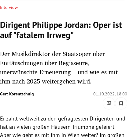
rreich Untermenü
Interview
rt Untermenü
Dirigent Philippe Jordan: Oper ist
auf "fatalem Irrweg"
schaft Untermenü
s Untermenü
Der Musikdirektor der Staatsoper über
Enttäuschungen über Regisseure,
zeit Untermenü
unerwünschte Erneuerung – und wie es mit
ihm nach 2025 weitergehen wird.
undheit Untermenü
Gert Korentschnig
01.10.2022, 18:00
tur Untermenü
nung Untermenü
Er zählt weltweit zu den gefragtesten Dirigenten und
lität Untermenü
hat an vielen großen Häusern Triumphe gefeiert.
Aber wie geht es mit ihm in Wien weiter? Im großen