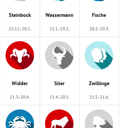
rreich Untermenü
Steinbock
Wassermann
Fische
rt Untermenü
22.12.-20.1.
21.1.-19.2.
20.2.-20.3.
schaft Untermenü
s Untermenü
zeit Untermenü
undheit Untermenü
Widder
Stier
Zwillinge
tur Untermenü
21.3.-20.4.
21.4.-20.5.
21.5.-21.6.
nung Untermenü
lität Untermenü