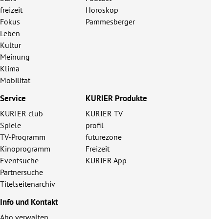
freizeit
Horoskop
Fokus
Pammesberger
Leben
Kultur
Meinung
Klima
Mobilität
Service
KURIER Produkte
KURIER club
KURIER TV
Spiele
profil
TV-Programm
futurezone
Kinoprogramm
Freizeit
Eventsuche
KURIER App
Partnersuche
Titelseitenarchiv
Info und Kontakt
Abo verwalten