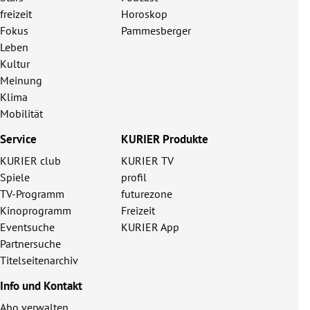
freizeit
Horoskop
Fokus
Pammesberger
Leben
Kultur
Meinung
Klima
Mobilität
Service
KURIER Produkte
KURIER club
KURIER TV
Spiele
profil
TV-Programm
futurezone
Kinoprogramm
Freizeit
Eventsuche
KURIER App
Partnersuche
Titelseitenarchiv
Info und Kontakt
Abo verwalten