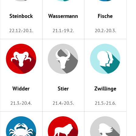
rreich Untermenü
Steinbock
Wassermann
Fische
rt Untermenü
22.12.-20.1.
21.1.-19.2.
20.2.-20.3.
schaft Untermenü
s Untermenü
zeit Untermenü
undheit Untermenü
Widder
Stier
Zwillinge
tur Untermenü
21.3.-20.4.
21.4.-20.5.
21.5.-21.6.
nung Untermenü
lität Untermenü