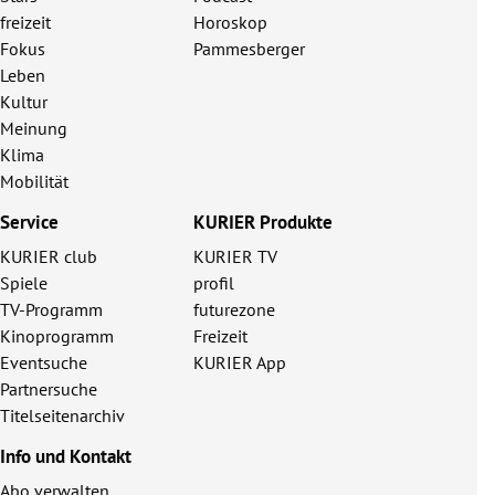
freizeit
Horoskop
Fokus
Pammesberger
Leben
Kultur
Meinung
Klima
Mobilität
Service
KURIER Produkte
KURIER club
KURIER TV
Spiele
profil
TV-Programm
futurezone
Kinoprogramm
Freizeit
Eventsuche
KURIER App
Partnersuche
Titelseitenarchiv
Info und Kontakt
Abo verwalten