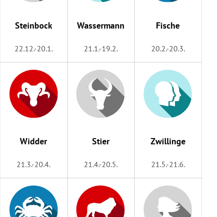
rreich Untermenü
Steinbock
Wassermann
Fische
rt Untermenü
22.12.-20.1.
21.1.-19.2.
20.2.-20.3.
schaft Untermenü
s Untermenü
zeit Untermenü
undheit Untermenü
Widder
Stier
Zwillinge
tur Untermenü
21.3.-20.4.
21.4.-20.5.
21.5.-21.6.
nung Untermenü
lität Untermenü