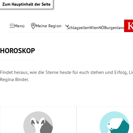
Zum Hauptinhalt der Seite
Menü
Meine Region
Schlagzeilen
Wien
NÖ
Burgenland
Öste
HOROSKOP
Findet heraus, wie die Sterne heute für euch stehen und Erfolg,
Regina Binder.
tik Untermenü
rreich Untermenü