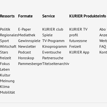
Ressorts
Formate
Service
KURIER Produkte
Info
Politik
E-Paper
KURIER club
KURIER TV
Abo 
Regionales
Mediathek
Spiele
profil
Anze
Sport
Gewinnspiele
TV-Programm
futurezone
Werb
Wirtschaft
Newsletter
Kinoprogramm
Freizeit
FAQ
Stars
Podcast
Eventsuche
KURIER App
Kont
freizeit
Horoskop
Partnersuche
Fokus
Pammesberger
Titelseitenarchiv
Leben
Kultur
Meinung
Klima
Mobilität