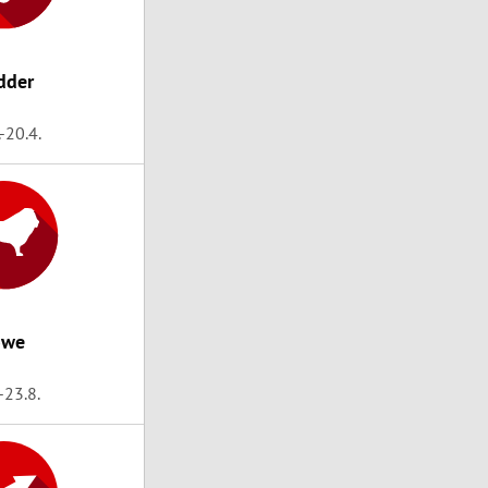
dder
.-20.4.
öwe
.-23.8.