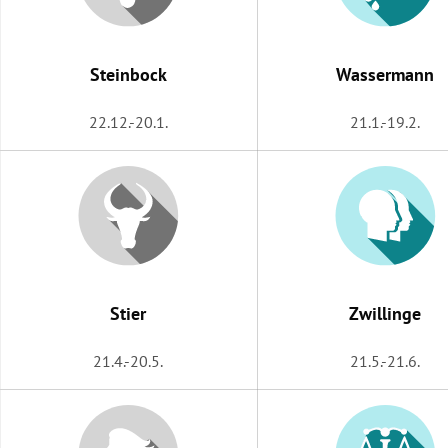
rt Untermenü
Steinbock
Wassermann
schaft Untermenü
22.12.-20.1.
21.1.-19.2.
s Untermenü
zeit Untermenü
undheit Untermenü
tur Untermenü
Stier
Zwillinge
nung Untermenü
21.4.-20.5.
21.5.-21.6.
lität Untermenü