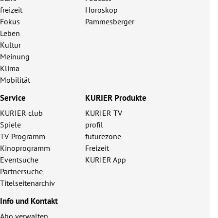
freizeit
Horoskop
Fokus
Pammesberger
Leben
Kultur
Meinung
Klima
Mobilität
Service
KURIER Produkte
KURIER club
KURIER TV
Spiele
profil
TV-Programm
futurezone
Kinoprogramm
Freizeit
Eventsuche
KURIER App
Partnersuche
Titelseitenarchiv
Info und Kontakt
Abo verwalten