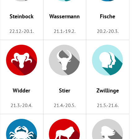
rreich Untermenü
Steinbock
Wassermann
Fische
rt Untermenü
22.12.-20.1.
21.1.-19.2.
20.2.-20.3.
schaft Untermenü
s Untermenü
zeit Untermenü
undheit Untermenü
Widder
Stier
Zwillinge
tur Untermenü
21.3.-20.4.
21.4.-20.5.
21.5.-21.6.
nung Untermenü
lität Untermenü