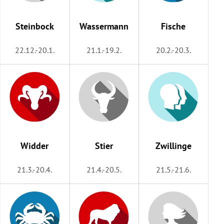
rreich Untermenü
Steinbock
Wassermann
Fische
rt Untermenü
22.12.-20.1.
21.1.-19.2.
20.2.-20.3.
schaft Untermenü
s Untermenü
zeit Untermenü
undheit Untermenü
Widder
Stier
Zwillinge
tur Untermenü
21.3.-20.4.
21.4.-20.5.
21.5.-21.6.
nung Untermenü
lität Untermenü