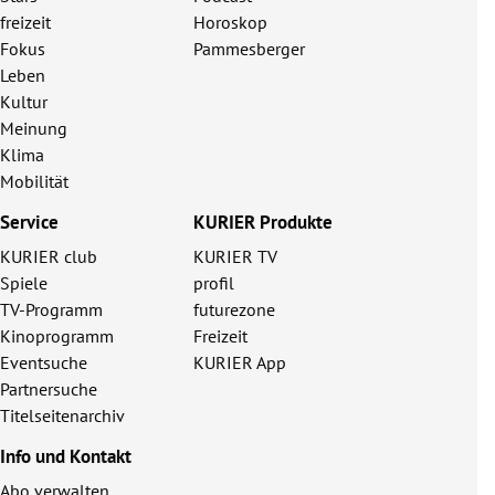
freizeit
Horoskop
Fokus
Pammesberger
Leben
Kultur
Meinung
Klima
Mobilität
Service
KURIER Produkte
KURIER club
KURIER TV
Spiele
profil
TV-Programm
futurezone
Kinoprogramm
Freizeit
Eventsuche
KURIER App
Partnersuche
Titelseitenarchiv
Info und Kontakt
Abo verwalten