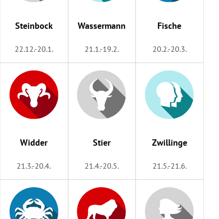
rreich Untermenü
Steinbock
Wassermann
Fische
rt Untermenü
22.12.-20.1.
21.1.-19.2.
20.2.-20.3.
schaft Untermenü
s Untermenü
zeit Untermenü
undheit Untermenü
Widder
Stier
Zwillinge
tur Untermenü
21.3.-20.4.
21.4.-20.5.
21.5.-21.6.
nung Untermenü
lität Untermenü