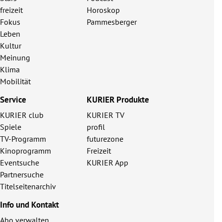
freizeit
Horoskop
Fokus
Pammesberger
Leben
Kultur
Meinung
Klima
Mobilität
Service
KURIER Produkte
KURIER club
KURIER TV
Spiele
profil
TV-Programm
futurezone
Kinoprogramm
Freizeit
Eventsuche
KURIER App
Partnersuche
Titelseitenarchiv
Info und Kontakt
Abo verwalten