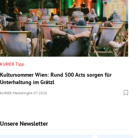
KURIER Tipp
Kultursommer Wien: Rund 500 Acts sorgen für
Unterhaltung im Grätzl
KURIER Marketing
04.07.2026
Unsere Newsletter
Slide 1 von 6