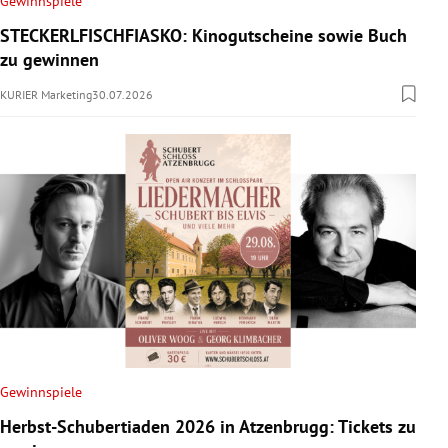
Gewinnspiele
rreich Untermenü
STECKERLFISCHFIASKO: Kinogutscheine sowie Buch
zu gewinnen
rt Untermenü
KURIER Marketing
30.07.2026
schaft Untermenü
s Untermenü
zeit Untermenü
undheit Untermenü
tur Untermenü
nung Untermenü
Gewinnspiele
lität Untermenü
Herbst-Schubertiaden 2026 in Atzenbrugg: Tickets zu