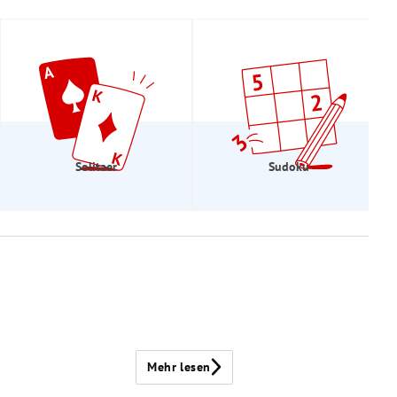
Solitaer
Sudoku
Mehr lesen