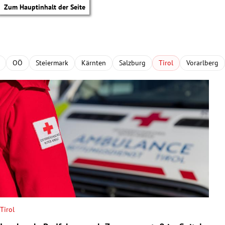
Zum Hauptinhalt der Seite
OÖ
Steiermark
Kärnten
Salzburg
Tirol
Vorarlberg
Tirol
tik Untermenü