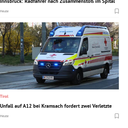
Innsbruck: Radfahrer nach Zusammenstoß im Spital
rreich Untermenü
Heute
rt Untermenü
schaft Untermenü
s Untermenü
zeit Untermenü
undheit Untermenü
tur Untermenü
Tirol
nung Untermenü
Unfall auf A12 bei Kramsach fordert zwei Verletzte
lität Untermenü
Heute