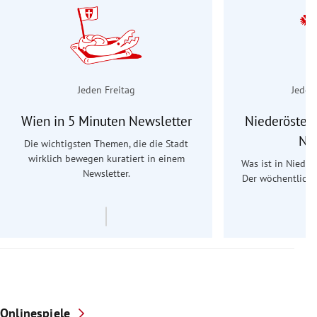
Jeden Freitag
Jeden
Wien in 5 Minuten Newsletter
Niederösterr
Ne
Die wichtigsten Themen, die die Stadt
wirklich bewegen kuratiert in einem
Was ist in Nieder
Newsletter.
Der wöchentliche
Re
Onlinespiele