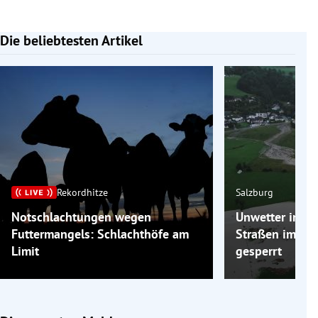
Die beliebtesten Artikel
Slide 1 von 7
Rekordhitze
Salzburg
Notschlachtungen wegen
Unwetter in Sa
Futtermangels: Schlachthöfe am
Straßen im Zil
Limit
gesperrt