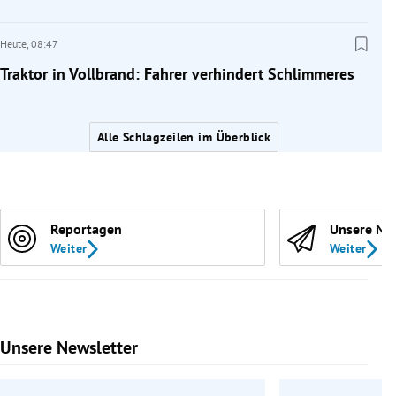
Heute,
08:47
Traktor in Vollbrand: Fahrer verhindert Schlimmeres
Alle Schlagzeilen im Überblick
Reportagen
Unsere Ne
Weiter
Weiter
Unsere Newsletter
Slide 1 von 9