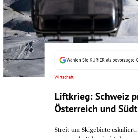
rt Untermenü
schaft Untermenü
s Untermenü
zeit Untermenü
Wählen Sie KURIER als bevorzugte 
undheit Untermenü
Wirtschaft
tur Untermenü
Liftkrieg: Schweiz p
nung Untermenü
Österreich und Südt
lität Untermenü
Streit um Skigebiete eskaliert