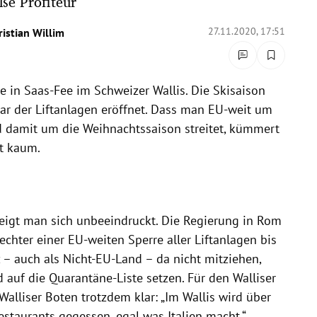
ße Profiteur
27.11.2020, 17:51
ristian Willim
 in Saas-Fee im Schweizer Wallis. Die Skisaison
ar der Liftanlagen eröffnet. Dass man EU-weit um
d damit um die Weihnachtssaison streitet, kümmert
t kaum.
eigt man sich unbeeindruckt. Die Regierung in Rom
echter einer EU-weiten Sperre aller Liftanlagen bis
z – auch als Nicht-EU-Land – da nicht mitziehen,
auf die Quarantäne-Liste setzen. Für den Walliser
Walliser Boten trotzdem klar: „Im Wallis wird über
estaurants gegessen, egal was Italien macht.“