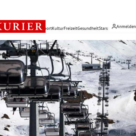
Anmelde
rreich
Politik
Wirtschaft
Sport
Kultur
Freizeit
Gesundheit
Stars