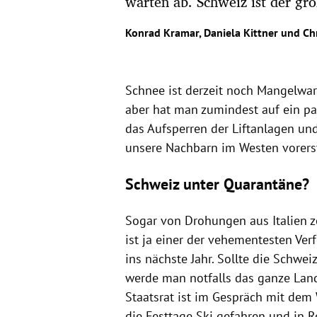
warten ab. Schweiz ist der gro
Konrad Kramar
,
Daniela Kittner
und
Ch
Schnee ist derzeit noch Mangelware
aber hat man zumindest auf ein pa
das Aufsperren der Liftanlagen un
unsere Nachbarn im Westen vorers
Schweiz unter Quarantäne?
Sogar von Drohungen aus Italien z
ist ja einer der vehementesten Verf
ins nächste Jahr. Sollte die Schwei
werde man notfalls das ganze Land 
Staatsrat ist im Gespräch mit dem 
die Festtage Ski gefahren und in R