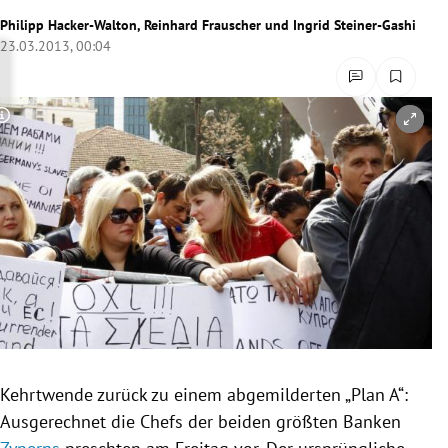
rreich Untermenü
Philipp Hacker-Walton
,
Reinhard Frauscher
und
Ingrid Steiner-Gashi
23.03.2013, 00:04
rt Untermenü
schaft Untermenü
Copyright-Hinweis öffnen/schließen
s Untermenü
zeit Untermenü
undheit Untermenü
tur Untermenü
nung Untermenü
Kehrtwende
zurück zu einem abgemilderten „Plan A“:
lität Untermenü
Ausgerechnet die Chefs der beiden größten Banken