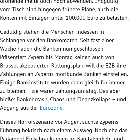
drohende Pleite doch noch abwenden. Endgültig
vom Tisch sind hingegen frühere Pläne, auch die
Konten mit Einlagen unter 100.000 Euro zu belasten.
Geduldig stehen die Menschen indessen in
Schlangen vor den Bankomaten. Seit fast einer
Woche haben die Banken nun geschlossen.
Präsentiert
Zypern
bis Montag keinen auch von
Brüssel
akzeptierten
Rettungsplan
, will die
EZB
ihre
Zahlungen an
Zyperns
moribunde Banken einstellen.
Einige Bankinstitute würden dann gleich für immer
zu bleiben – sie wären zahlungsunfähig. Das aber
hieße: Bankencrash, Chaos und
Finanzkollaps
– und
Abgang aus der
Eurozone
.
Dieses Horrorszenario vor Augen, suchte
Zyperns
Führung hektisch nach einem Ausweg. Noch ehe das
Parlament Einschränkungen im Kapitalverkehr und