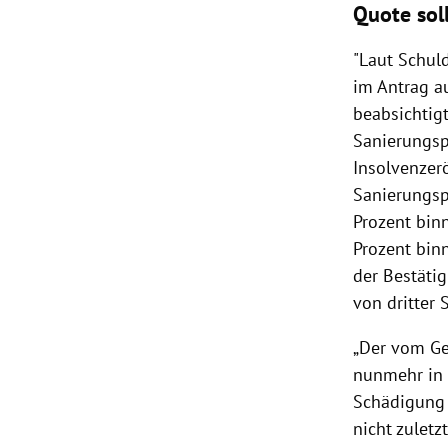
Quote soll
"Laut Schul
im Antrag a
beabsichtig
Sanierungsp
Insolvenzer
Sanierungsp
Prozent bin
Prozent bin
der Bestätig
von dritter 
„Der vom Ge
nunmehr in 
Schädigung d
nicht zulet