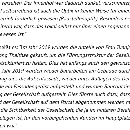
 versehen. Der Innenhof war dadurch dunkel, verschmutzt,
selbstredend ist auch die Optik in keiner Weise für eine
etrieb förderlich gewesen (Baustellenoptik). Besonders e
iterin war, dass das Lokal selbst nur über einen sogenann
ewesen ist."
eißt es: "I
m Jahr 2019 wurden die Anteile von Frau Tuanj
ong Thaithae gekauft, um die Führungsstruktur der Gesells
strukturiert zu halten. Dies hat anfangs auch den gewünsc
m Jahr 2019 wurden wieder Bauarbeiten am Gebäude durch
rag dies die Außenfassade, wieder unter Auflagen des De
e ein Fassadengerüst aufgestellt und wurden Baucontaine
der Gesellschaft aufgestellt. Dies führte auch dazu, dass
d der Gesellschaft auf dem Portal abgenommen werden m
 die Sichtbarkeit der Gesellschaft, die ja im hinteren Berei
elegen ist, für den vorbeigehenden Kunden im Hauptplatz
en war.
"