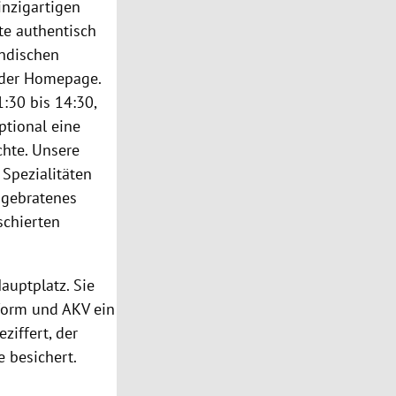
inzigartigen
te authentisch
ändischen
f der Homepage.
:30 bis 14:30,
ptional eine
chte. Unsere
 Spezialitäten
 gebratenes
schierten
auptplatz. Sie
eform und AKV ein
ziffert, der
e besichert.