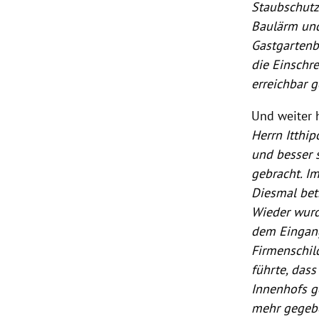
Staubschutz
Baulärm und 
Gastgartenb
die Einschre
erreichbar g
Und weiter h
Herrn Itthip
und besser 
gebracht. I
Diesmal bet
Wieder wurd
dem Eingang 
Firmenschil
führte, dass
Innenhofs g
mehr gegeb