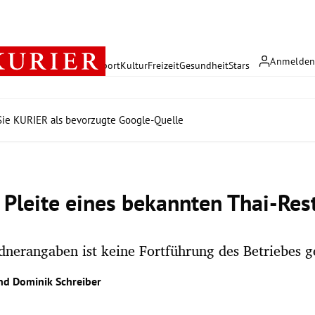
Anmelde
rreich
Politik
Wirtschaft
Sport
Kultur
Freizeit
Gesundheit
Stars
ie KURIER als bevorzugte Google-Quelle
e Pleite eines bekannten Thai-Res
dnerangaben ist keine Fortführung des Betriebes g
nd
Dominik Schreiber