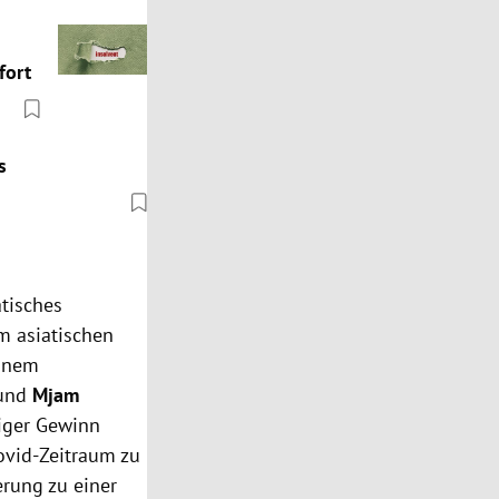
fort
s
tisches
m asiatischen
einem
und
Mjam
tiger Gewinn
ovid-Zeitraum zu
rung zu einer