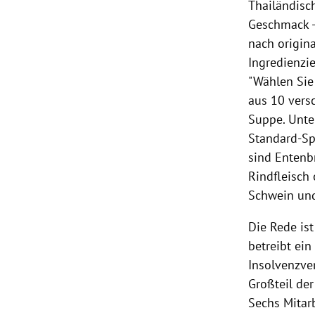
Thailändisc
Geschmack -
nach origin
Ingredienzi
"Wählen Sie
aus 10 vers
Suppe. Unte
Standard-Spe
sind
Entenb
Rindfleisch
Schwein und
Die Rede is
betreibt ein
Insolvenzver
Großteil der
Sechs Mitarb