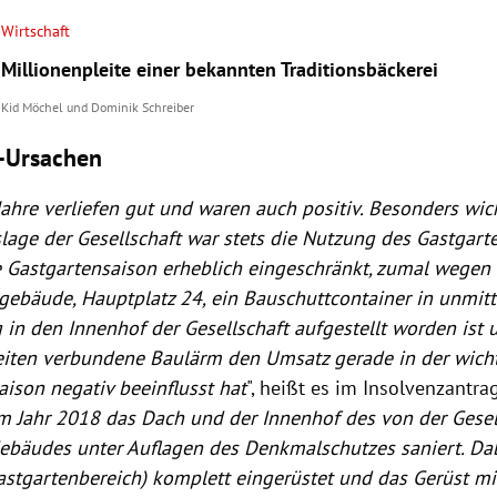
Wirtschaft
Millionenpleite einer bekannten Traditionsbäckerei
Kid Möchel
und
Dominik Schreiber
e-Ursachen
Jahre verliefen gut und waren auch positiv. Besonders wich
slage der Gesellschaft war stets die Nutzung des Gastgart
e Gastgartensaison erheblich eingeschränkt, zumal wegen 
ebäude, Hauptplatz 24, ein Bauschuttcontainer in unmitt
in den Innenhof der Gesellschaft aufgestellt worden ist 
iten verbundene Baulärm den Umsatz gerade in der wich
aison negativ beeinflusst hat
", heißt es im Insolvenzantrag
m Jahr 2018 das Dach und der Innenhof des von der Gesel
ebäudes unter Auflagen des Denkmalschutzes saniert. Da
astgartenbereich) komplett eingerüstet und das Gerüst mi