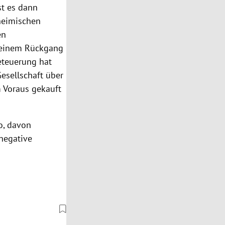
st es dann
 heimischen
en
u einem Rückgang
eteuerung hat
Gesellschaft über
m Voraus gekauft
o, davon
 negative