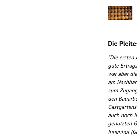
Die Pleit
"Die ersten 
gute Ertrag
war aber di
am Nachbarg
zum Zugang 
den Bauarbe
Gastgartens
auch noch i
genutzten G
Innenhof (G