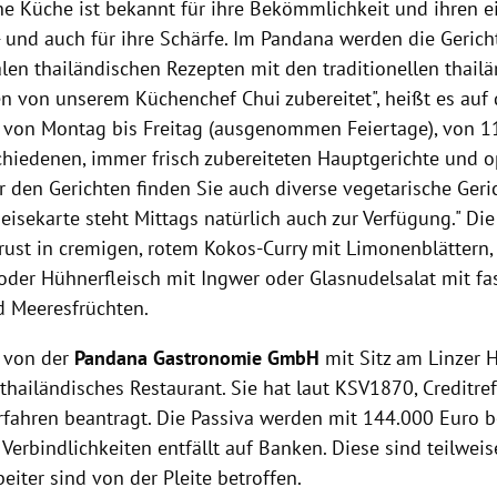
he Küche ist bekannt für ihre Bekömmlichkeit und ihren e
 und auch für ihre Schärfe. Im Pandana werden die Gerich
alen thailändischen Rezepten mit den traditionellen thail
en von unserem Küchenchef Chui zubereitet", heißt es au
 von Montag bis Freitag (ausgenommen Feiertage), von 11
chiedenen, immer frisch zubereiteten Hauptgerichte und o
r den Gerichten finden Sie auch diverse vegetarische Geri
isekarte steht Mittags natürlich auch zur Verfügung." Die
rust in cremigen, rotem Kokos-Curry mit Limonenblättern,
 oder Hühnerfleisch mit Ingwer oder Glasnudelsalat mit fa
 Meeresfrüchten.
t von der
Pandana Gastronomie GmbH
mit Sitz am Linzer H
 thailändisches Restaurant
. Sie hat laut KSV1870, Creditr
fahren beantragt. Die Passiva werden mit 144.000 Euro be
 Verbindlichkeiten entfällt auf Banken. Diese sind teilweis
eiter sind von der Pleite betroffen.