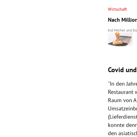
Wirtschaft
Nach Millio
Kid Möchel
und
Do
Covid und
"In den Jah
Restaurant 
Raum von An
Umsatzeinbr
(Lieferdien
konnte denn
den asiatis