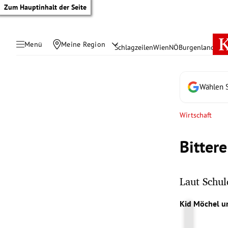
Zum Hauptinhalt der Seite
Menü
Meine Region
Schlagzeilen
Wien
NÖ
Burgenland
Öste
Wählen S
Wirtschaft
Bitter
Laut Schul
tik Untermenü
Kid Möchel
u
rreich Untermenü