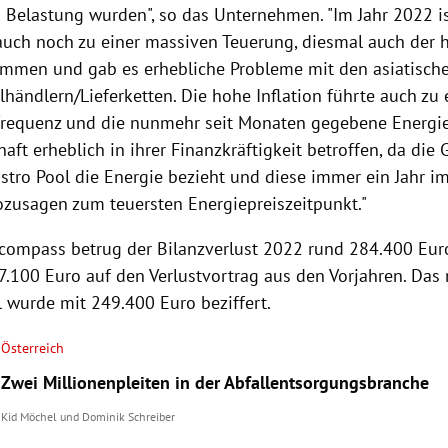
n Belastung wurden", so das Unternehmen. "Im Jahr 2022 i
 auch noch zu einer massiven Teuerung, diesmal auch der
mmen und gab es erhebliche Probleme mit den asiatisch
lhändlern/Lieferketten. Die hohe Inflation führte auch z
requenz und die nunmehr seit Monaten gegebene Energi
haft erheblich in ihrer Finanzkräftigkeit betroffen, da die 
astro Pool die Energie bezieht und diese immer ein Jahr i
sozusagen zum teuersten Energiepreiszeitpunkt."
compass betrug der Bilanzverlust 2022 rund 284.400 Eur
7.100 Euro auf den Verlustvortrag aus den Vorjahren. Das
l wurde mit 249.400 Euro beziffert.
Österreich
Zwei Millionenpleiten in der Abfallentsorgungsbranche
Kid Möchel
und
Dominik Schreiber