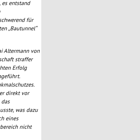
 es entstand
n
rschwerend für
ten „Bautunnel“
ai Altermann von
chaft straffer
hten Erfolg
geführt.
nkmalschutzes.
r direkt vor
 das
usste, was dazu
ch eines
bereich nicht