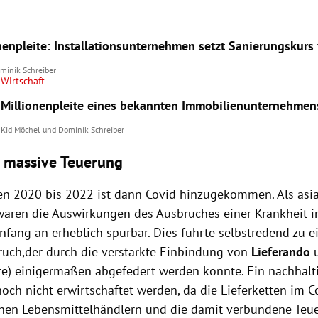
nenpleite: Installationsunternehmen setzt Sanierungskurs 
minik Schreiber
Wirtschaft
Millionenpleite eines bekannten Immobilienunternehmen
Kid Möchel
und
Dominik Schreiber
 massive Teuerung
ren 2020 bis 2022 ist dann Covid hinzugekommen. Als asia
waren die Auswirkungen des Ausbruches einer Krankheit i
fang an erheblich spürbar. Dies führte selbstredend zu 
uch,der durch die verstärkte Einbindung von
Lieferando
ste) einigermaßen abgefedert werden konnte. Ein nachhal
och nicht erwirtschaftet werden, da die Lieferketten im C
chen Lebensmittelhändlern und die damit verbundene Teue