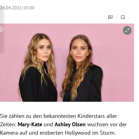
rreich Untermenü
24.04.2022, 05:00
rt Untermenü
Copyright-Hinweis öffnen/schließen
schaft Untermenü
s Untermenü
zeit Untermenü
undheit Untermenü
tur Untermenü
nung Untermenü
Sie zählen zu den bekanntesten Kinderstars aller
Zeiten:
Mary-Kate
und
Ashley Olsen
wuchsen vor der
lität Untermenü
Kamera auf und eroberten Hollywood im Sturm.