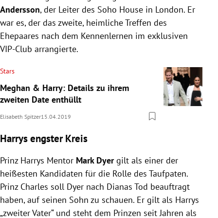
Andersson
, der Leiter des
Soho
House in
London
. Er
war es, der das zweite, heimliche Treffen des
Ehepaares nach dem Kennenlernen im exklusiven
VIP-Club arrangierte.
Stars
Meghan & Harry: Details zu ihrem
zweiten Date enthüllt
Elisabeth Spitzer
15.04.2019
Harrys engster Kreis
Prinz Harrys
Mentor
Mark Dyer
gilt als einer der
heißesten Kandidaten für die Rolle des Taufpaten.
Prinz Charles
soll
Dyer
nach Dianas Tod beauftragt
haben, auf seinen Sohn zu schauen. Er gilt als
Harrys
„zweiter Vater“ und steht dem Prinzen seit Jahren als