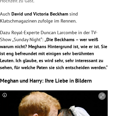
Hochzeit zu Gast.
Auch
David und
Victoria Beckham
sind
Klatschmagazinen zufolge im Rennen.
Dazu Royal-Experte
Duncan Larcombe
in der TV-
Show „Sunday Night“:
„Die
Beckhams
– wer weiß
warum nicht?
Meghans
Hintergrund ist, wie er ist. Sie
ist eng befreundet mit einigen sehr berühmten
Leuten. Ich glaube, es wird sehr, sehr interessant zu
sehen, für welche Paten sie sich entscheiden werden.“
Meghan und Harry: Ihre Liebe in Bildern
Copyright-Hinweis öffnen/schließen
Co