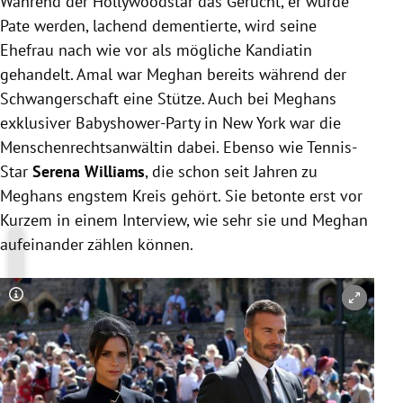
Während der Hollywoodstar das Gerücht, er würde
Pate werden, lachend dementierte, wird seine
Ehefrau nach wie vor als mögliche Kandiatin
gehandelt.
Amal
war
Meghan
bereits während der
Schwangerschaft eine Stütze. Auch bei
Meghans
exklusiver Babyshower-Party in
New York
war die
Menschenrechtsanwältin dabei. Ebenso wie Tennis-
Star
Serena Williams
, die schon seit Jahren zu
Meghans
engstem Kreis gehört. Sie betonte erst vor
Kurzem in einem Interview, wie sehr sie und
Meghan
aufeinander zählen können.
Copyright-Hinweis öffnen/schließen