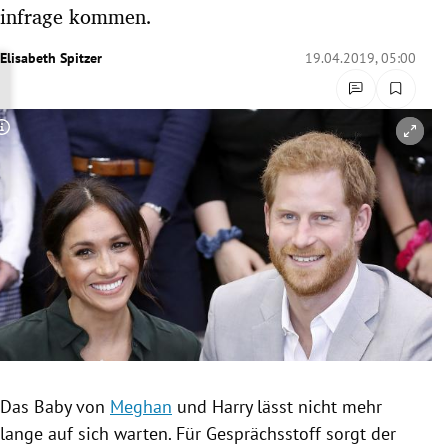
infrage kommen.
rreich Untermenü
Elisabeth Spitzer
19.04.2019, 05:00
rt Untermenü
schaft Untermenü
Copyright-Hinweis öffnen/schließen
s Untermenü
zeit Untermenü
undheit Untermenü
tur Untermenü
nung Untermenü
lität Untermenü
Das Baby von
Meghan
und
Harry
lässt nicht mehr
lange auf sich warten. Für Gesprächsstoff sorgt der