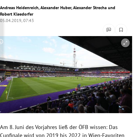
rreich Untermenü
Andreas Heidenreich
,
Alexander Huber
,
Alexander Strecha
und
Robert Kleedorfer
05.04.2019, 07:43
rt Untermenü
schaft Untermenü
Copyright-Hinweis öffnen/schließen
s Untermenü
zeit Untermenü
undheit Untermenü
tur Untermenü
nung Untermenü
lität Untermenü
Am 8. Juni des Vorjahres ließ der
ÖFB
wissen: Das
Cupfinale
wird von 2019 bis 2022 in Wien-Favoriten