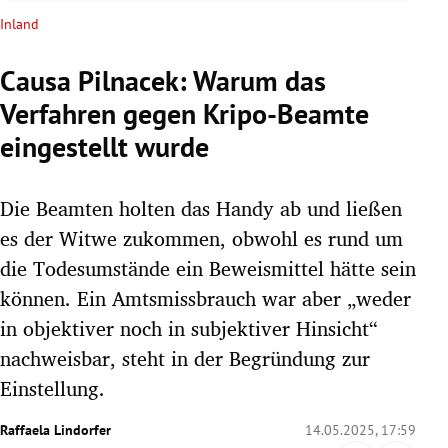
rreich Untermenü
Inland
rt Untermenü
Causa Pilnacek: Warum das
Verfahren gegen Kripo-Beamte
schaft Untermenü
eingestellt wurde
s Untermenü
Die Beamten holten das Handy ab und ließen
zeit Untermenü
es der Witwe zukommen, obwohl es rund um
undheit Untermenü
die Todesumstände ein Beweismittel hätte sein
können. Ein Amtsmissbrauch war aber „weder
tur Untermenü
in objektiver noch in subjektiver Hinsicht“
nachweisbar, steht in der Begründung zur
nung Untermenü
Einstellung.
lität Untermenü
Raffaela Lindorfer
14.05.2025, 17:59