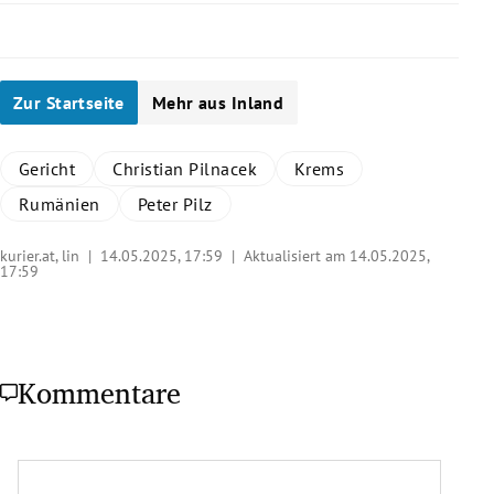
Pilnacek-Buch herangezogen hat, sollen auf Ladung der FPÖ
heute und morgen ein „Blitzgutachten“ erstellen. ÖVP spricht
von einem „Tiefpunkt“, Neos boykottieren Befragung.
Zur Startseite
Mehr aus Inland
Weiterlesen
Gericht
Christian Pilnacek
Krems
Rumänien
Peter Pilz
kurier.at, lin |
14.05.2025, 17:59
| Aktualisiert am 14.05.2025,
17:59
Kommentare