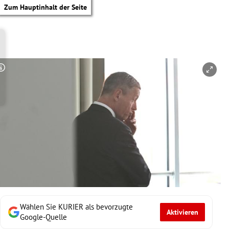
Zum Hauptinhalt der Seite
Copyright-Hinweis öffnen/schließen
Wählen Sie KURIER als bevorzugte
Aktivieren
tik Untermenü
Google-Quelle