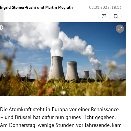
rreich Untermenü
Ingrid Steiner-Gashi
und
Martin Meyrath
02.01.2022, 18:13
rt Untermenü
Copyright-Hinweis öffnen/schließen
schaft Untermenü
s Untermenü
zeit Untermenü
undheit Untermenü
tur Untermenü
nung Untermenü
Die Atomkraft steht in Europa vor einer Renaissance
– und Brüssel hat dafür nun grünes Licht gegeben.
lität Untermenü
Am Donnerstag, wenige Stunden vor Jahresende, kam