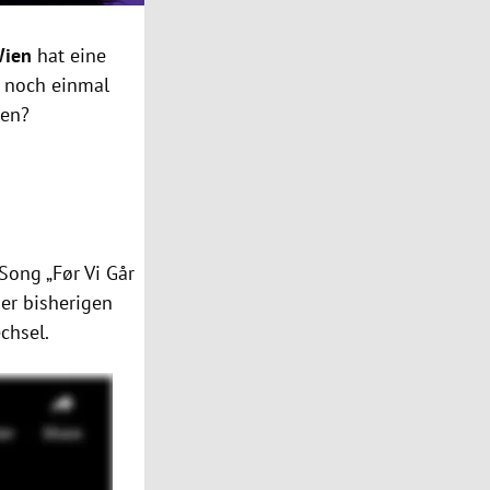
Wien
hat eine
s noch einmal
nen?
Song „Før Vi Går
der bisherigen
chsel.