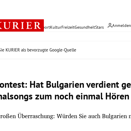
Anmelde
rreich
Politik
Wirtschaft
Sport
Kultur
Freizeit
Gesundheit
Stars
ie KURIER als bevorzugte Google-Quelle
ontest: Hat Bulgarien verdient 
inalsongs zum noch einmal Hören
großen Überraschung: Würden Sie auch Bulgarien 