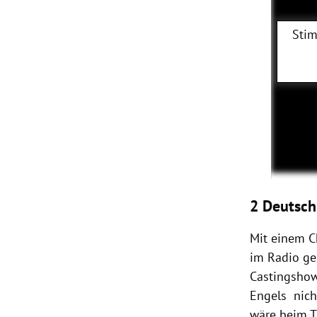
Stim
2 Deutsch
Mit einem C
im Radio geh
Castingshow 
Engels nich
wäre beim Ti