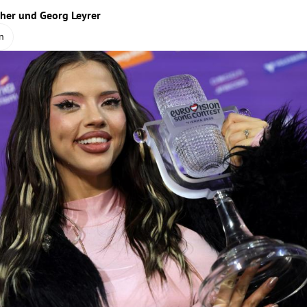
her
und
Georg Leyrer
n
Hinweis öffnen/schließen