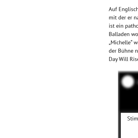
Auf Englisc
mit der er 
ist ein pat
Balladen wo
„Michelle“ 
der Bühne n
Day Will Ris
Stim