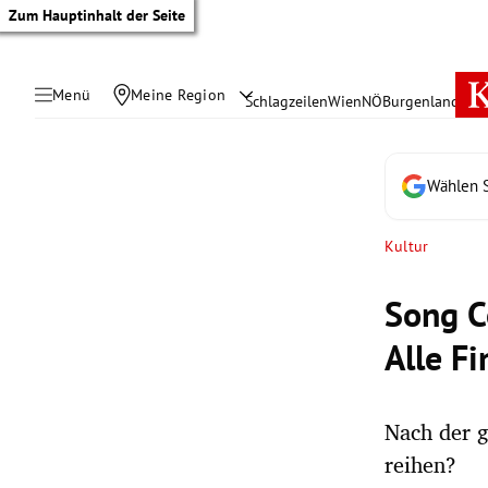
Zum Hauptinhalt der Seite
Menü
Meine Region
Schlagzeilen
Wien
NÖ
Burgenland
Öste
Wählen S
Kultur
Song C
Alle F
Nach der 
tik Untermenü
reihen?
rreich Untermenü