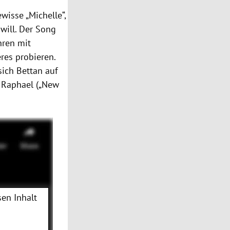
wisse „Michelle“,
will. Der Song
hren mit
res probieren.
sich Bettan auf
l Raphael („New
en Inhalt