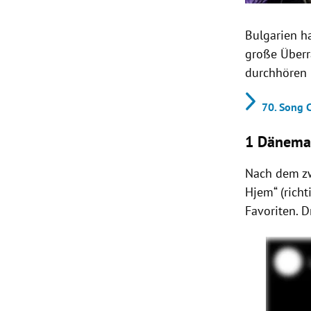
Bulgarien h
große Überr
durchhören 
70. Song 
1 Dänemar
Nach dem zw
Hjem“ (richt
Favoriten. D