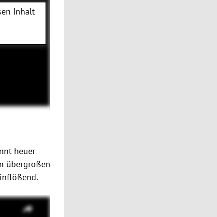
en Inhalt
innt heuer
em übergroßen
inflößend.