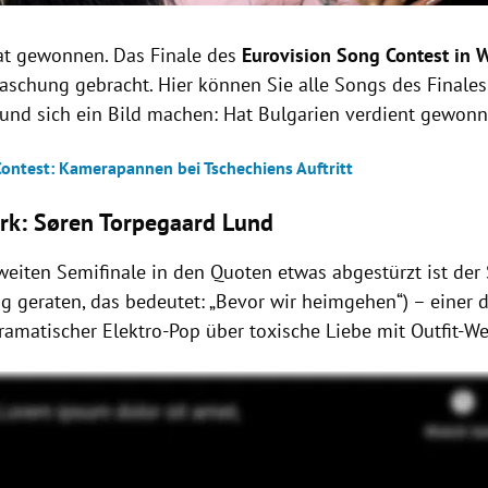
at gewonnen. Das Finale des
Eurovision Song Contest in 
aschung gebracht. Hier können Sie alle Songs des Finale
und sich ein Bild machen: Hat Bulgarien verdient gewon
Contest: Kamerapannen bei Tschechiens Auftritt
k: Søren Torpegaard Lund
eiten Semifinale in den Quoten etwas abgestürzt ist der 
ig geraten, das bedeutet: „Bevor wir heimgehen“) – einer 
ramatischer Elektro-Pop über toxische Liebe mit Outfit-We