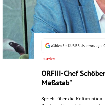
rt Untermenü
schaft Untermenü
s Untermenü
zeit Untermenü
Wählen Sie KURIER als bevorzugte 
undheit Untermenü
Interview
tur Untermenü
ORFIII-Chef Schöber
nung Untermenü
Maßstab"
lität Untermenü
Spricht über die Kulturnation