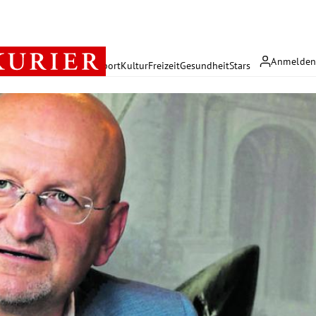
Anmelde
rreich
Politik
Wirtschaft
Sport
Kultur
Freizeit
Gesundheit
Stars