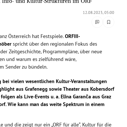
 Info- und Kultur-Strukturen im ORF
12.08.2023, 05:00
anz Österreich hat Festspiele.
ORFIII-
höber
spricht über den regionalen Fokus des
n der Zeitgeschichte, Programmpläne, über neue
en und warum es zielführend wäre,
m Sender zu bündeln.
 bei vielen wesentlichen Kultur-Veranstaltungen
ighlight aus Grafenegg sowie Theater aus Kobersdorf
olgen als Live-Events u. a.
Elīna Garanča
aus Graz
orf. Wie kann man das weite Spektrum in einem
le und die zeigt nur ein „ORF für alle“. Kultur für die