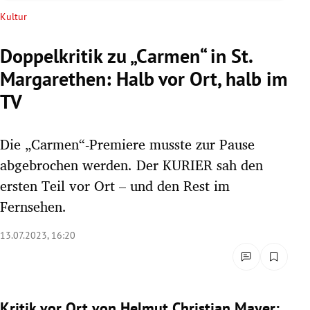
rreich Untermenü
Kultur
rt Untermenü
Doppelkritik zu „Carmen“ in St.
Margarethen: Halb vor Ort, halb im
schaft Untermenü
TV
s Untermenü
Die „Carmen“-Premiere musste zur Pause
zeit Untermenü
abgebrochen werden. Der KURIER sah den
undheit Untermenü
ersten Teil vor Ort – und den Rest im
Fernsehen.
tur Untermenü
13.07.2023, 16:20
nung Untermenü
lität Untermenü
Kritik vor Ort von Helmut Christian Mayer: