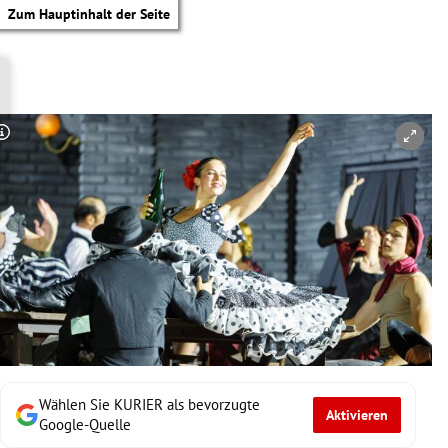
Zum Hauptinhalt der Seite
Copyright-Hinweis öffnen/schließen
Wählen Sie KURIER als bevorzugte
Aktivieren
tik Untermenü
Google-Quelle