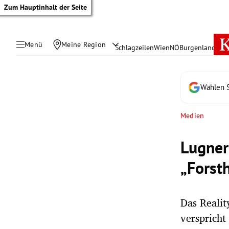
Zum Hauptinhalt der Seite
Menü
Meine Region
Schlagzeilen
Wien
NÖ
Burgenland
Öste
Wählen S
Medien
Lugner
„Forst
Das Realit
tik Untermenü
verspricht
rreich Untermenü