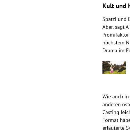
Kult und 
Spatzi und 
Aber, sagt 
Promifaktor 
höchstem Ni
Drama im For
Wie auch in
anderen öst
Casting leic
Format haben
erläuterte 