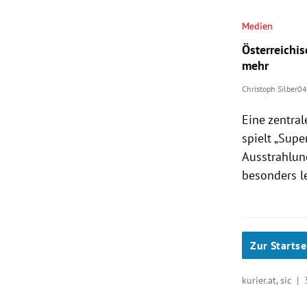
Medien
Österreichi
mehr
Christoph Silber
04
Eine zentral
spielt „Supe
Ausstrahlun
besonders l
Zur Startse
kurier.at, sic |