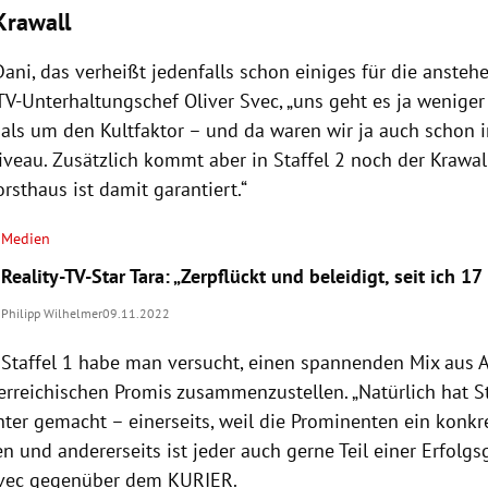
Krawall
Dani, das verheißt jedenfalls schon einiges für die anste
ATV-Unterhaltungschef Oliver Svec, „uns geht es ja wenige
als um den Kultfaktor – und da waren wir ja auch schon in
veau. Zusätzlich kommt aber in Staffel 2 noch der Krawal
sthaus ist damit garantiert.“
Medien
Reality-TV-Star Tara: „Zerpflückt und beleidigt, seit ich 17
Philipp Wilhelmer
09.11.2022
 Staffel 1 habe man versucht, einen spannenden Mix aus A
erreichischen Promis zusammenzustellen. „Natürlich hat St
hter gemacht – einerseits, weil die Prominenten ein konk
 und andererseits ist jeder auch gerne Teil einer Erfolgsg
Svec gegenüber dem KURIER.