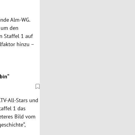
hende Alm-WG.
r um den
 Staffel 1 auf
lfaktor hinzu –
 bin“
TV-All-Stars und
affel 1 das
reteres Bild vom
eschichte“,