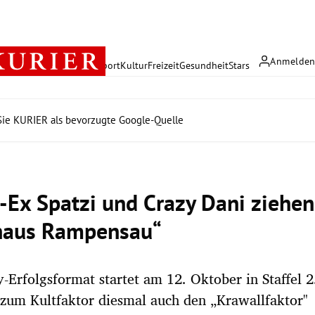
Anmelde
rreich
Politik
Wirtschaft
Sport
Kultur
Freizeit
Gesundheit
Stars
ie KURIER als bevorzugte Google-Quelle
-Ex Spatzi und Crazy Dani ziehen
haus Rampensau“
y-Erfolgsformat startet am 12. Oktober in Staffel 
 zum Kultfaktor diesmal auch den „Krawallfaktor"