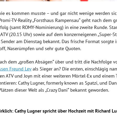
ie es kommen musste – und gar nicht wenige werden sic
 Promi-TV-Reality „Forsthaus Rampensau“ geht nach dem 
folg (samt ROMY-Nominierung) in eine zweite Runde. Star
 ATV (20.15 Uhr) sowie auf dem konzerneigenen „Super-St
 Sender am Dienstag bekannt. Das frische Format sorgte i
off, Naserümpfen und sehr gute Quoten.
nach dem „großen Absägen“ über und tritt die Nachfolge 
ssen Freund Lev
als Sieger an? Die ersten, einschlägig n
en ATV und Joyn mit einer weiteren Mörtel-Ex und einem
entieren: Cathy Lugner, formerly known as Spatzi, und Dani
Plätzen dieser Welt als „Crazy Dani“ bekannt geworden.
irklich: Cathy Lugner spricht über Hochzeit mit Richard L