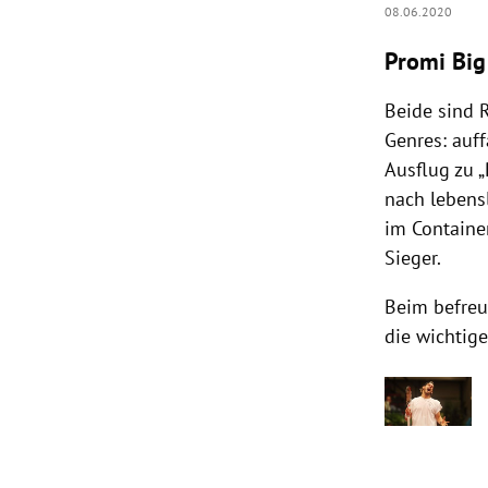
08.06.2020
Promi Big
Beide sind R
Genres: auf
Ausflug zu 
nach lebens
im Containe
Sieger.
Beim befreun
die wichtig