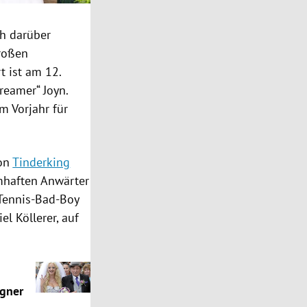
h darüber
großen
t ist am 12.
reamer“ Joyn.
m Vorjahr für
von
Tinderking
amhaften Anwärter
 Tennis-Bad-Boy
el Köllerer, auf
ugner