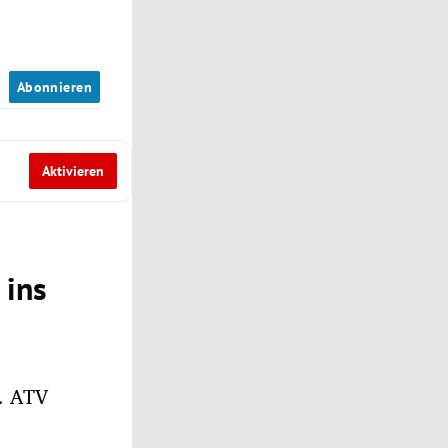
n
Abonnieren
Aktivieren
 ins
2. ATV