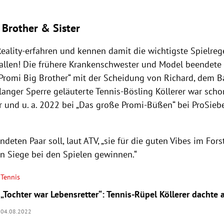
 Brother & Sister
eality-erfahren und kennen damit die wichtigste Spielrege
fallen! Die frühere Krankenschwester und Model beendet
„Promi Big Brother“ mit der Scheidung von Richard, dem 
langer Sperre geläuterte Tennis-Bösling Köllerer war scho
r und u. a. 2022 bei „Das große Promi-Büßen“ bei ProSieb
deten Paar soll, laut ATV, „sie für die guten Vibes im Fors
en Siege bei den Spielen gewinnen.“
Tennis
„Tochter war Lebensretter“: Tennis-Rüpel Köllerer dachte
04.08.2022