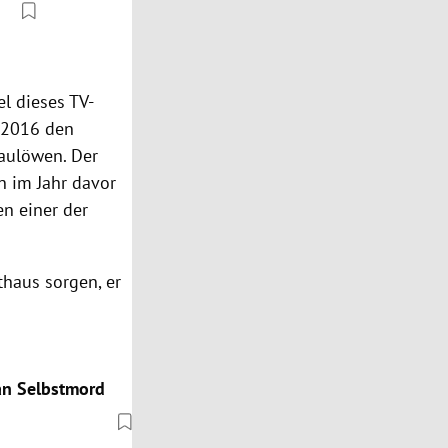
l dieses TV-
e 2016 den
Baulöwen. Der
n im Jahr davor
en einer der
thaus sorgen, er
 an Selbstmord