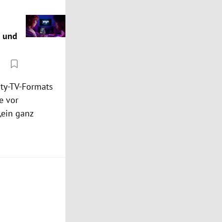
n und
ity-TV-Formats
e vor
„ein ganz