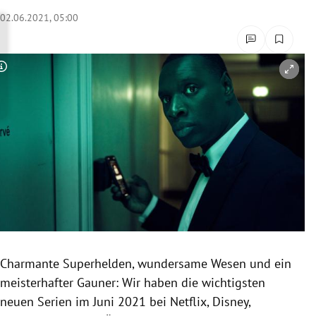
rreich Untermenü
02.06.2021, 05:00
rt Untermenü
Copyright-Hinweis öffnen/schließen
schaft Untermenü
s Untermenü
zeit Untermenü
undheit Untermenü
tur Untermenü
nung Untermenü
Charmante Superhelden, wundersame Wesen und ein
meisterhafter Gauner: Wir haben die wichtigsten
lität Untermenü
neuen Serien im Juni 2021 bei Netflix, Disney,