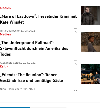
Medien
„Mare of Easttown“: Fesselnder Krimi mit
Kate Winslet
Nina Oberbucher
21.05.2021
Medien
„The Underground Railroad“:
Sklavenflucht durch ein Amerika des
Todes
Alexandra Seibel
21.05.2021
Kritik
„Friends: The Reunion“: Tränen,
Geständnisse und unnötige Gäste
Nina Oberbucher
27.05.2021