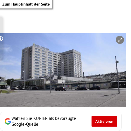
Zum Hauptinhalt der Seite
Copyright-Hinweis öffnen/schließen
Wählen Sie KURIER als bevorzugte
Aktivieren
tik Untermenü
Google-Quelle