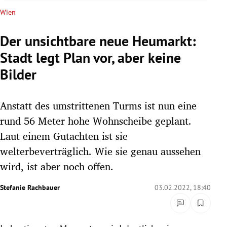
rreich Untermenü
Wien
rt Untermenü
Der unsichtbare neue Heumarkt:
Stadt legt Plan vor, aber keine
schaft Untermenü
Bilder
s Untermenü
Anstatt des umstrittenen Turms ist nun eine
zeit Untermenü
rund 56 Meter hohe Wohnscheibe geplant.
undheit Untermenü
Laut einem Gutachten ist sie
welterbeverträglich. Wie sie genau aussehen
tur Untermenü
wird, ist aber noch offen.
nung Untermenü
Stefanie Rachbauer
03.02.2022, 18:40
lität Untermenü