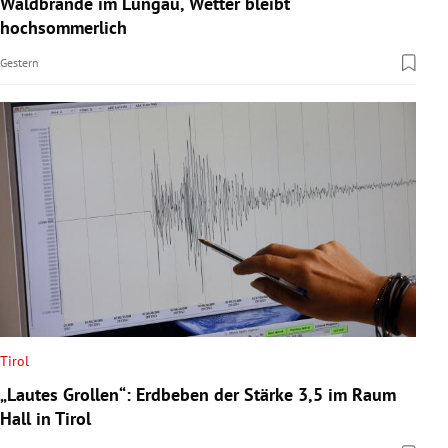
Waldbrände im Lungau, Wetter bleibt
rreich Untermenü
hochsommerlich
Gestern
rt Untermenü
schaft Untermenü
s Untermenü
zeit Untermenü
undheit Untermenü
tur Untermenü
nung Untermenü
Tirol
„Lautes Grollen“: Erdbeben der Stärke 3,5 im Raum
lität Untermenü
Hall in Tirol