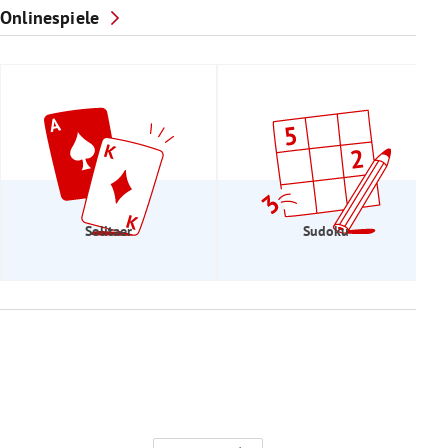
Onlinespiele
Solitaer
Sudoku