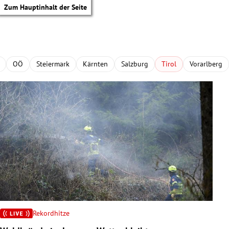
Zum Hauptinhalt der Seite
OÖ
Steiermark
Kärnten
Salzburg
Tirol
Vorarlberg
Rekordhitze
tik Untermenü