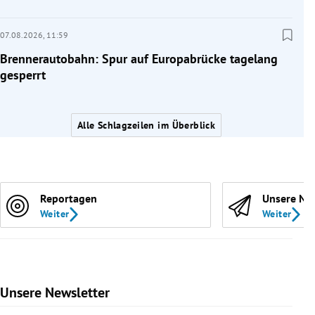
07.08.2026,
11:59
Brennerautobahn: Spur auf Europabrücke tagelang
gesperrt
Alle Schlagzeilen im Überblick
Reportagen
Unsere Ne
Weiter
Weiter
Unsere Newsletter
Slide 1 von 9