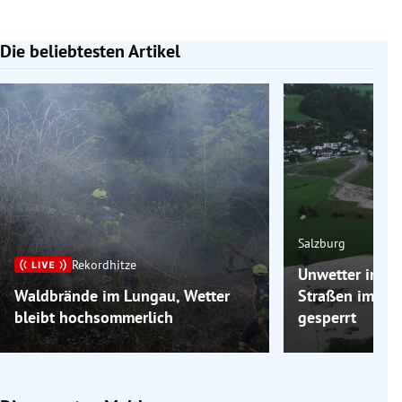
Die beliebtesten Artikel
Slide 1 von 7
Salzburg
Rekordhitze
Unwetter in Sa
Waldbrände im Lungau, Wetter
Straßen im Zil
bleibt hochsommerlich
gesperrt