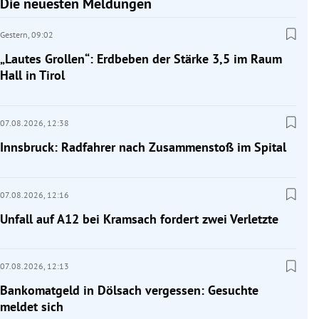
Die neuesten Meldungen
Gestern,
09:02
„Lautes Grollen“: Erdbeben der Stärke 3,5 im Raum
Hall in Tirol
07.08.2026,
12:38
Innsbruck: Radfahrer nach Zusammenstoß im Spital
07.08.2026,
12:16
Unfall auf A12 bei Kramsach fordert zwei Verletzte
07.08.2026,
12:13
Bankomatgeld in Dölsach vergessen: Gesuchte
meldet sich