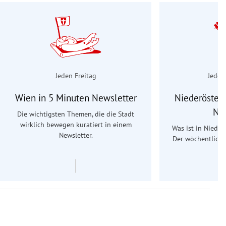
Jeden Freitag
Jeden
Wien in 5 Minuten Newsletter
Niederösterr
Ne
Die wichtigsten Themen, die die Stadt
wirklich bewegen kuratiert in einem
Was ist in Nieder
Newsletter.
Der wöchentliche
Re