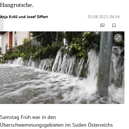
Hangrutsche.
rreich Untermenü
Anja Kröll
und
Josef Siffert
05.08.2023, 06:54
rt Untermenü
schaft Untermenü
Copyright-Hinweis öffnen/schließen
s Untermenü
zeit Untermenü
undheit Untermenü
tur Untermenü
nung Untermenü
lität Untermenü
Samstag Früh war in den
Überschwemmungsgebieten im Süden Österreichs