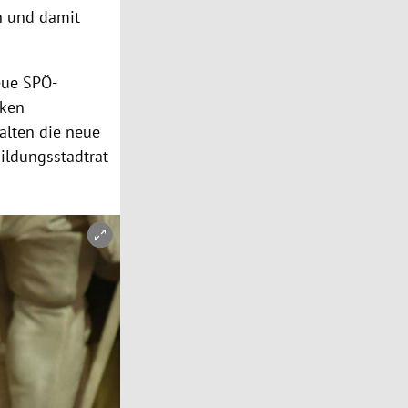
n und damit
eue SPÖ-
nken
alten die neue
Bildungsstadtrat