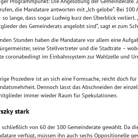
tiger Programmpunkt: Die Angelobung der Gemeinderäte. Z
ufen, die Mandatare antworten mit „Ich gelobe“. Bei 100
 so lange, dass sogar Ludwig kurz den Überblick verliert. „I
tglieder des Gemeinderats angelobt sind“, sagt er zum Sch
enden Stunden haben die Mandatare vor allem eine Aufgab
rgermeister, seine Stellvertreter und die Stadträte – wob
e coronabedingt im Einbahnsystem zur Wahlzelle und Urn
ige Prozedere ist an sich eine Formsache, reicht doch für
ndatsmehrheit. Dennoch lässt das Abschneiden der einze
itglieder immer wieder Raum für Spekulationen.
szky stark
 schließlich von 60 der 100 Gemeinderäte gewählt. Da die
datare verfügt, müssen ihn auch sechs Oppositionelle ge