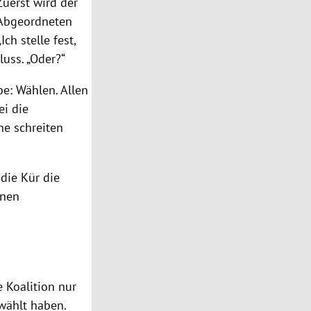
uerst wird der
 Abgeordneten
ch stelle fest,
luss. „Oder?“
e: Wählen. Allen
ei die
e schreiten
 die Kür die
lnen
 Koalition nur
wählt haben.