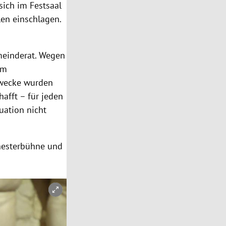
ich im Festsaal
len einschlagen.
meinderat. Wegen
im
Zwecke wurden
afft – für jeden
uation nicht
chesterbühne und