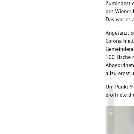
Zumindest d
des Wiener R
Das war es 
Angetanzt s
Corona hiel
Gemeinderat
100 Tische 
Abgeordnete
allzu ernst 
Um Punkt 9 
eröffnete di
Copyright-