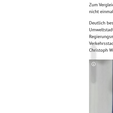
Zum Verglei
nicht einma
Deutlich be
Umweltstadt
Regierungsm
Verkehrsstad
Christoph Wi
Copyright-