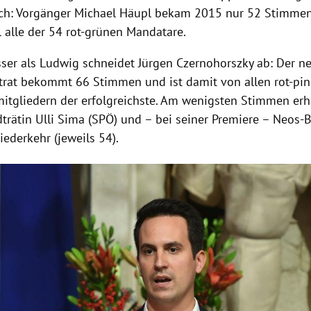
ch: Vorgänger Michael Häupl bekam 2015 nur 52 Stimme
l alle der 54 rot-grünen Mandatare.
sser als Ludwig schneidet Jürgen Czernohorszky ab: Der n
rat bekommt 66 Stimmen und ist damit von allen rot-pi
itgliedern der erfolgreichste. Am wenigsten Stimmen erh
trätin Ulli Sima (SPÖ) und – bei seiner Premiere – Neos-
ederkehr (jeweils 54).
Hinweis öffnen/schließen