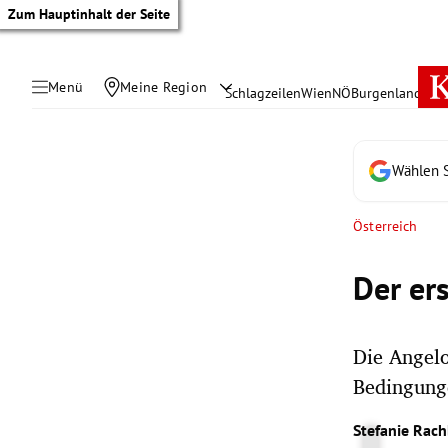
Zum Hauptinhalt der Seite
Menü
Meine Region
Schlagzeilen
Wien
NÖ
Burgenland
Öste
Wählen S
Österreich
Der er
Die Angelo
Bedingung
tik Untermenü
Stefanie Rac
rreich Untermenü