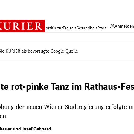
Anmelde
rreich
Politik
Wirtschaft
Sport
Kultur
Freizeit
Gesundheit
Stars
ie KURIER als bevorzugte Google-Quelle
ste rot-pinke Tanz im Rathaus-Fes
bung der neuen Wiener Stadtregierung erfolgte u
en
hbauer
und
Josef Gebhard