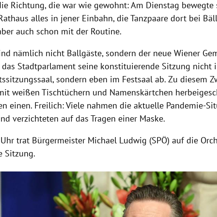
ie Richtung, die war wie gewohnt: Am Dienstag bewegte s
athaus alles in jener Einbahn, die Tanzpaare dort bei Bäl
aber auch schon mit der Routine.
ind nämlich nicht Ballgäste, sondern der neue Wiener Ge
t das Stadtparlament seine konstituierende Sitzung nicht 
ssitzungssaal, sondern eben im Festsaal ab. Zu diesem 
mit weißen Tischtüchern und Namenskärtchen herbeigesch
n einen. Freilich: Viele nahmen die aktuelle Pandemie-Sit
und verzichteten auf das Tragen einer Maske.
Uhr trat Bürgermeister Michael Ludwig (SPÖ) auf die Or
e Sitzung.
Hinweis öffnen/schließen