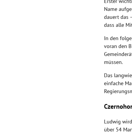
Erster wich
Name aufger
dauert das –
dass alle Mi
In den folg
voran den Bü
Gemeinderät
müssen.
Das langwier
einfache Ma
Regierungsm
Czernohor
Ludwig wird
über 54 Man