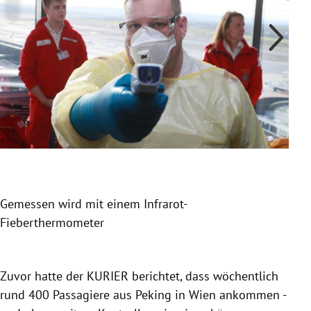
Gemessen wird mit einem Infrarot-
Bei
Fieberthermometer
Kon
Slide 1 von 4
Zuvor hatte
der KURIER
berichtet, dass wöchentlich
rund 400 Passagiere aus
Peking
in
Wien
ankommen -