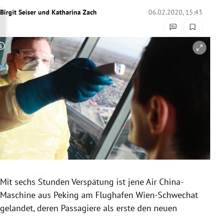
rreich Untermenü
Birgit Seiser
und
Katharina Zach
06.02.2020, 15:43
rt Untermenü
Copyright-Hinweis öffnen/schließen
schaft Untermenü
s Untermenü
zeit Untermenü
undheit Untermenü
tur Untermenü
nung Untermenü
Mit sechs Stunden Verspätung ist jene Air China-
Maschine aus
Peking
am Flughafen Wien-Schwechat
lität Untermenü
gelandet, deren Passagiere als erste den neuen