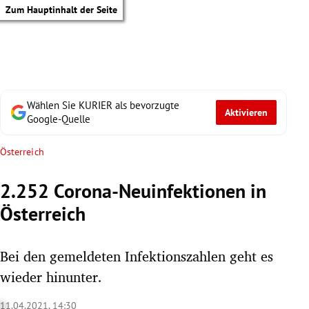
Zum Hauptinhalt der Seite
Wählen Sie KURIER als bevorzugte
Aktivieren
Google-Quelle
Österreich
2.252 Corona-Neuinfektionen in
Österreich
Bei den gemeldeten Infektionszahlen geht es
wieder hinunter.
tik Untermenü
11.04.2021, 14:30