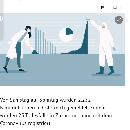
rreich Untermenü
rt Untermenü
Copyright-Hinweis öffnen/schließen
schaft Untermenü
s Untermenü
zeit Untermenü
undheit Untermenü
tur Untermenü
Von Samstag auf Sonntag wurden
2.252
nung Untermenü
Neuinfektionen in Österreich gemeldet. Zudem
wurden 25 Todesfälle in Zusammenhang mit dem
lität Untermenü
Coronavirus registriert.