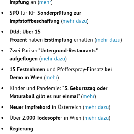
Impfung
an (
mehr
)
SPÖ
für RH-
Sonderprüfung zur
Impfstoffbeschaffung
(
mehr dazu
)
Dtld: Über 15
Prozent
haben
Erstimpfung
erhalten (
mehr dazu
)
Zwei Pariser
"Untergrund-Restaurants"
aufgeflogen
(
mehr dazu
)
15 Festnahmen
und Pfefferspray-Einsatz
bei
Demo in Wien
(
mehr
)
Kinder und Pandemie:
"5. Geburtstag oder
Maturaball gibt es nur einmal"
(
mehr
)
Neuer Impfrekord
in Österreich (
mehr dazu
)
Über
2.000 Todesopfe
r in Wien (
mehr dazu
)
Regierung