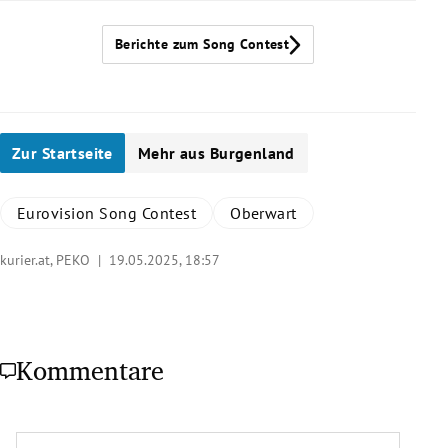
Weiterlesen
seiner ESC-Moderation, über eingeschränkte Kreativität und
Missverständnisse.
Berichte zum Song Contest
Weiterlesen
Zur Startseite
Mehr aus Burgenland
Eurovision Song Contest
Oberwart
kurier.at, PEKO |
19.05.2025, 18:57
Kommentare