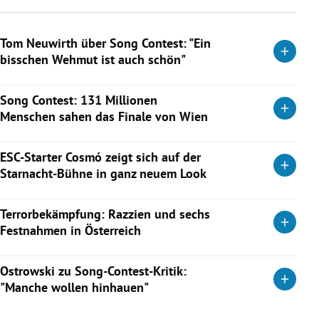
Tom Neuwirth über Song Contest: "Ein
bisschen Wehmut ist auch schön"
Tom Neuwirth hat Conchita nicht ganz hinter sich gelassen.
Song Contest: 131 Millionen
Jetzt ist er aber in der „Fledermaus“ zu sehen. Und er spricht
Menschen sahen das Finale von Wien
im KURIER-Interview über diesen einen Moment beim ESC
2026.
Angesichts boykottierender Länder kam es zu einem
ESC-Starter Cosmó zeigt sich auf der
Rückgang im Vergleich zum Vorjahr.
Weiterlesen
Starnacht-Bühne in ganz neuem Look
Weiterlesen
Nach dem Eurovision Song Contest möchte der Sänger ein
Terrorbekämpfung: Razzien und sechs
neues Kapitel aufschlagen.
Festnahmen in Österreich
Weiterlesen
Der Verfassungsschutz führte österreichweit Aktionen gegen
Ostrowski zu Song-Contest-Kritik:
den islamistischen Extremismus und Terrorismus durch. Der
"Manche wollen hinhauen"
jüngste Verdächtige ist 14 Jahre alt.
Michael Ostrowski im Interview über internationale Kritik an