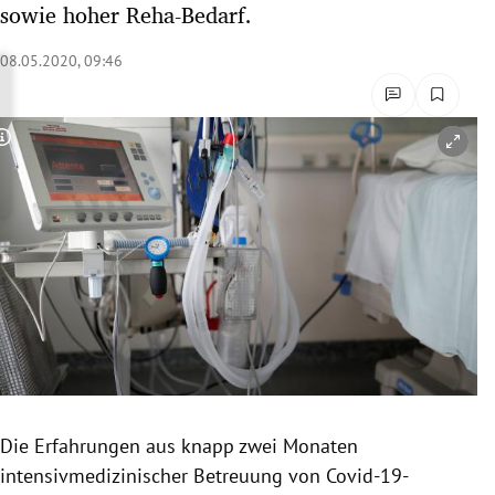
sowie hoher Reha-Bedarf.
rreich Untermenü
08.05.2020, 09:46
rt Untermenü
schaft Untermenü
Copyright-Hinweis öffnen/schließen
s Untermenü
zeit Untermenü
undheit Untermenü
tur Untermenü
nung Untermenü
Die Erfahrungen aus knapp zwei Monaten
lität Untermenü
intensivmedizinischer Betreuung von Covid-19-