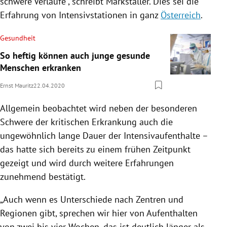
schwere Verläufe“, schreibt Markstaller. Dies sei die
Erfahrung von
Intensivstationen
in ganz
Österreich
.
Gesundheit
So heftig können auch junge gesunde
Menschen erkranken
Ernst Mauritz
22.04.2020
Allgemein beobachtet wird neben der besonderen
Schwere der kritischen Erkrankung auch die
ungewöhnlich lange Dauer der Intensivaufenthalte –
das hatte sich bereits zu einem frühen Zeitpunkt
gezeigt und wird durch weitere Erfahrungen
zunehmend bestätigt.
„Auch wenn es Unterschiede nach Zentren und
Regionen gibt, sprechen wir hier von Aufenthalten
von zwei bis vier Wochen, das ist deutlich länger als