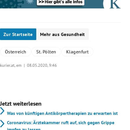
Zur Startseite
Mehr aus Gesundheit
Österreich
St. Pölten
Klagenfurt
kurier.at, em |
08.05.2020, 9:46
Jetzt weiterlesen
Behauptung: Auf den Intensivstationen wird
Was von künftigen Antikörpertherapien zu erwarten ist
übertherapiert, hier werden mit großem
gerätemedizinischen Aufwand Covid-19 Patienten
Coronavirus: Ärztekammer ruft auf, sich gegen Grippe
behandelt, für die das nicht mehr sinnvoll ist.
impfen zu lassen