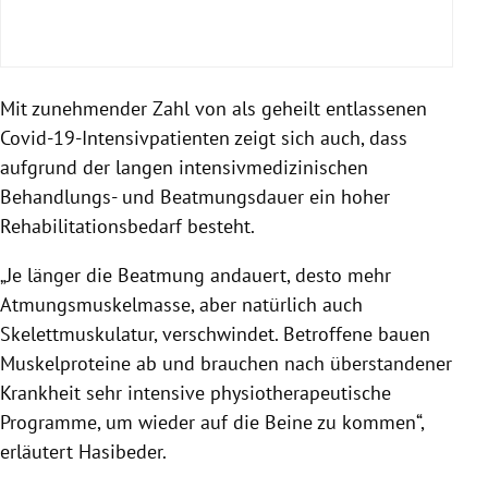
Mit zunehmender Zahl von als geheilt entlassenen
Covid-19-Intensivpatienten zeigt sich auch, dass
aufgrund der langen intensivmedizinischen
Behandlungs- und Beatmungsdauer ein hoher
Rehabilitationsbedarf besteht.
„Je länger die Beatmung andauert, desto mehr
Atmungsmuskelmasse, aber natürlich auch
Skelettmuskulatur, verschwindet. Betroffene bauen
Muskelproteine ab und brauchen nach überstandener
Behauptung: Es war überzogen,
Intensivkapazitäten auszubauen und
Krankheit sehr intensive physiotherapeutische
freizumachen, zum Beispiel durch Verschiebung
Programme, um wieder auf die Beine zu kommen“,
elektiver Operationen. Die Intensivstationen
erläutert Hasibeder.
waren auch am Höhepunkt der Erkrankungswelle