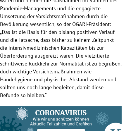
waren und bleiben die Maßnahmen im Rahmen des
Pandemie-Managements und die engagierte
Umsetzung der Vorsichtsmaßnahmen durch die
Bevölkerung wesentlich, so der ÖGARI-Präsident:
„Das ist die Basis für den bislang positiven Verlauf
und die Tatsache, dass bisher zu keinem Zeitpunkt
die intensivmedizinischen Kapazitäten bis zur
Überforderung ausgereizt waren. Die vielzitierte
Behauptung: Es muss nur ein sehr kleiner Anteil
schrittweise Rückkehr zur Normalität ist zu begrüßen,
der Erkrankten stationär betreut werden, die
doch wichtige Vorsichtsmaßnahmen wie
Konzentration auf den Spitals- und
Händehygiene und physischer Abstand werden und
Intensivbereich ist übertrieben.
sollten uns noch lange begleiten, damit diese
Befunde so bleiben.“