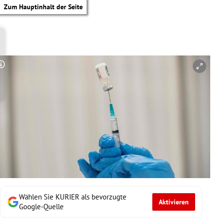
Zum Hauptinhalt der Seite
Copyright-Hinweis öffnen/schließen
Wählen Sie KURIER als bevorzugte
Aktivieren
tik Untermenü
Google-Quelle