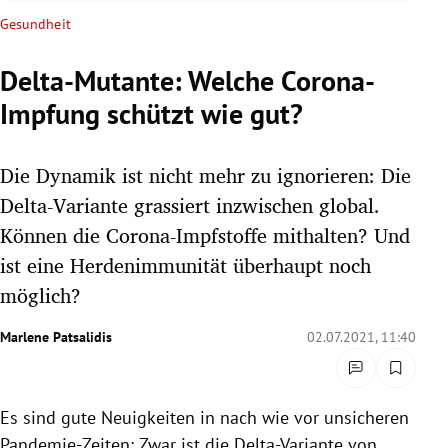
rreich Untermenü
Gesundheit
rt Untermenü
Delta-Mutante: Welche Corona-
Impfung schützt wie gut?
schaft Untermenü
s Untermenü
Die Dynamik ist nicht mehr zu ignorieren: Die
Delta-Variante grassiert inzwischen global.
zeit Untermenü
Können die Corona-Impfstoffe mithalten? Und
ist eine Herdenimmunität überhaupt noch
undheit Untermenü
möglich?
tur Untermenü
Marlene Patsalidis
02.07.2021, 11:40
nung Untermenü
lität Untermenü
Es sind gute Neuigkeiten in nach wie vor unsicheren
Pandemie-Zeiten: Zwar ist die Delta-Variante von