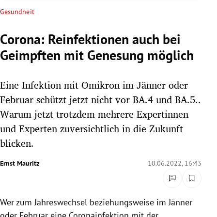
rreich Untermenü
Gesundheit
rt Untermenü
Corona: Reinfektionen auch bei
Geimpften mit Genesung möglich
schaft Untermenü
s Untermenü
Eine Infektion mit Omikron im Jänner oder
Februar schützt jetzt nicht vor BA.4 und BA.5..
zeit Untermenü
Warum jetzt trotzdem mehrere Expertinnen
und Experten zuversichtlich in die Zukunft
undheit Untermenü
blicken.
tur Untermenü
Ernst Mauritz
10.06.2022, 16:43
nung Untermenü
lität Untermenü
Wer zum Jahreswechsel beziehungsweise im Jänner
oder Februar eine Coronainfektion mit der