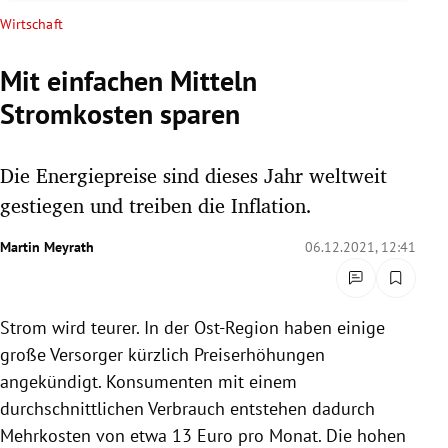
rreich Untermenü
Wirtschaft
rt Untermenü
Mit einfachen Mitteln
Stromkosten sparen
schaft Untermenü
s Untermenü
Die Energiepreise sind dieses Jahr weltweit
gestiegen und treiben die Inflation.
zeit Untermenü
Martin Meyrath
06.12.2021, 12:41
undheit Untermenü
tur Untermenü
Strom wird teurer. In der Ost-Region haben einige
große Versorger kürzlich Preiserhöhungen
nung Untermenü
angekündigt. Konsumenten mit einem
lität Untermenü
durchschnittlichen Verbrauch entstehen dadurch
Mehrkosten von etwa 13 Euro pro Monat. Die hohen