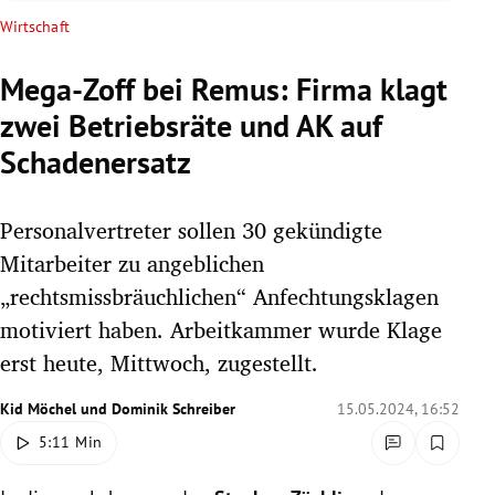
rreich Untermenü
Wirtschaft
rt Untermenü
Mega-Zoff bei Remus: Firma klagt
zwei Betriebsräte und AK auf
schaft Untermenü
Schadenersatz
s Untermenü
Personalvertreter sollen 30 gekündigte
zeit Untermenü
Mitarbeiter zu angeblichen
undheit Untermenü
„rechtsmissbräuchlichen“ Anfechtungsklagen
motiviert haben. Arbeitkammer wurde Klage
tur Untermenü
erst heute, Mittwoch, zugestellt.
nung Untermenü
Kid Möchel
und
Dominik Schreiber
15.05.2024, 16:52
5:11 Min
lität Untermenü