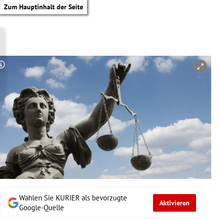
Zum Hauptinhalt der Seite
Copyright-Hinweis öffnen/schließen
Wählen Sie KURIER als bevorzugte
Aktivieren
tik Untermenü
Google-Quelle