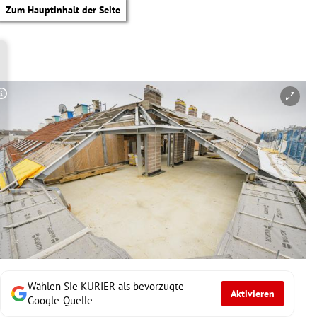
Zum Hauptinhalt der Seite
Copyright-Hinweis öffnen/schließen
Wählen Sie KURIER als bevorzugte
Aktivieren
tik Untermenü
Google-Quelle