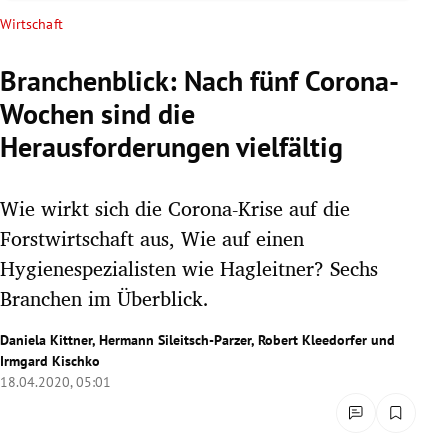
rreich Untermenü
Wirtschaft
rt Untermenü
Branchenblick: Nach fünf Corona-
Wochen sind die
schaft Untermenü
Herausforderungen vielfältig
s Untermenü
Wie wirkt sich die Corona-Krise auf die
zeit Untermenü
Forstwirtschaft aus, Wie auf einen
undheit Untermenü
Hygienespezialisten wie Hagleitner? Sechs
Branchen im Überblick.
tur Untermenü
Daniela Kittner
,
Hermann Sileitsch-Parzer
,
Robert Kleedorfer
und
nung Untermenü
Irmgard Kischko
18.04.2020, 05:01
lität Untermenü